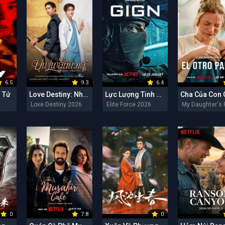
6.5
9.3
6.4
 Tử
Love Destiny: Nhân Duyên Tiền Định
Lực Lượng Tinh Nhuệ
Love Destiny 2026
Elite Force 2026
0
7.8
0