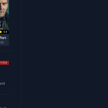
5.4
Thực
026
 THÊM
ound