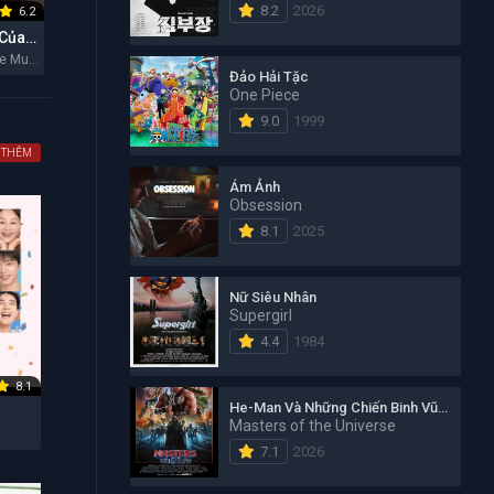
8.2
2026
6.2
5.8
7.6
Một Bộ Phim Của Lee Cronin: Xác Ướp
Mother Mary: Hào Quang Đơn Độc
Michael
Lee Cronin's The Mummy 2026
Mother Mary 2026
Michael 2026
Đảo Hải Tặc
One Piece
9.0
1999
 THÊM
Ám Ảnh
Obsession
8.1
2025
Nữ Siêu Nhân
Supergirl
4.4
1984
8.1
He-Man Và Những Chiến Binh Vũ Trụ
Masters of the Universe
6
7.1
2026