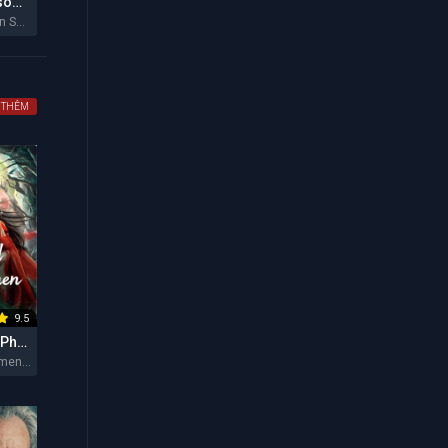
Hẻm Núi Ransom (Mùa 2)
Ransom Canyon Season 2 2026
 THÊM
9.5
Vùng Đất Của Phụ Nữ
The Land of Women 2026