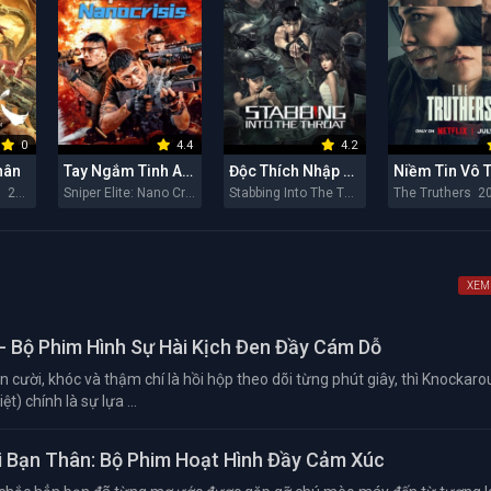
0
4.4
4.2
hân
Tay Ngắm Tinh Anh: Nguy Cơ Nano
Độc Thích Nhập Hầu
Niềm Tin Vô 
Snaker in Golden 2026
Sniper Elite: Nano Crisis 2026
Stabbing Into The Throat 2026
The Truthers 2
XEM
- Bộ Phim Hình Sự Hài Kịch Đen Đầy Cám Dỗ
 cười, khóc và thậm chí là hồi hộp theo dõi từng phút giây, thì Knockar
t) chính là sự lựa ...
 Bạn Thân: Bộ Phim Hoạt Hình Đầy Cảm Xúc