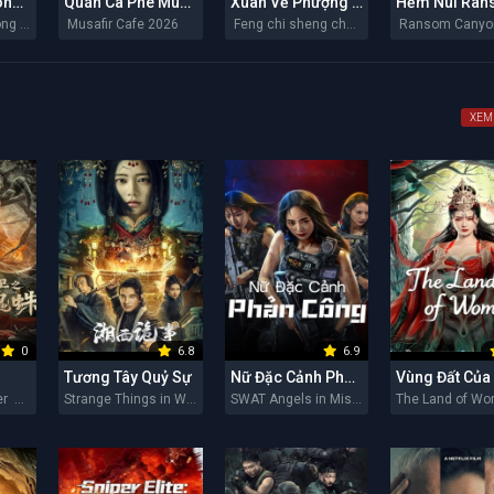
Chiến Binh Trong Gió
Quán Cà Phê Musafir
Xuân Về Phượng Trì
Bing zi feng zhong lai 2026
Musafir Cafe 2026
Feng chi sheng chun 2026
XEM
0
6.8
6.9
Tương Tây Quỷ Sự
Nữ Đặc Cảnh Phản Công
Soul Eating Spider 2026
Strange Things in Western Hunan 2026
SWAT Angels in Mission 2026