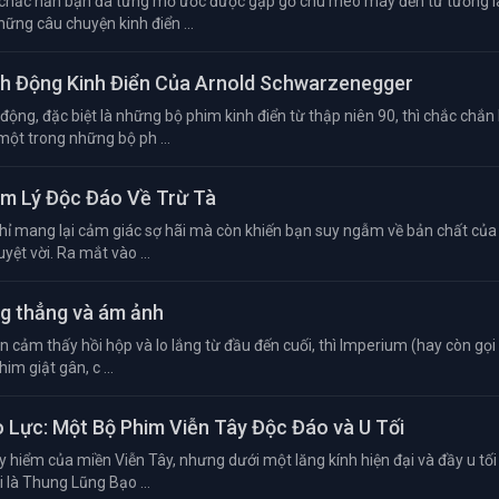
 chắc hẳn bạn đã từng mơ ước được gặp gỡ chú mèo máy đến từ tương la
hững câu chuyện kinh điển ...
ành Động Kinh Điển Của Arnold Schwarzenegger
ộng, đặc biệt là những bộ phim kinh điển từ thập niên 90, thì chắc chắn
một trong những bộ ph ...
âm Lý Độc Đáo Về Trừ Tà
hỉ mang lại cảm giác sợ hãi mà còn khiến bạn suy ngẫm về bản chất của 
yệt vời. Ra mắt vào ...
ng thẳng và ám ảnh
cảm thấy hồi hộp và lo lắng từ đầu đến cuối, thì Imperium (hay còn gọi 
im giật gân, c ...
o Lực: Một Bộ Phim Viễn Tây Độc Đáo và U Tối
 hiểm của miền Viễn Tây, nhưng dưới một lăng kính hiện đại và đầy u tối
i là Thung Lũng Bạo ...