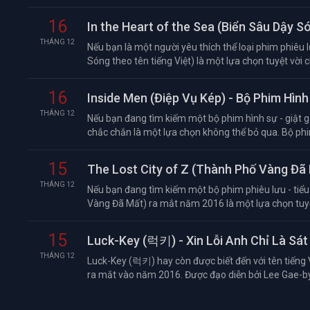
16
In the Heart of the Sea (Biển Sâu Dậy S
THÁNG 12
Nếu bạn là một người yêu thích thể loại phim phiêu lư
Sóng theo tên tiếng Việt) là một lựa chọn tuyệt vời ch
16
Inside Men (Điệp Vụ Kép) - Bộ Phim Hì
THÁNG 12
Nếu bạn đang tìm kiếm một bộ phim hình sự - giật g
chắc chắn là một lựa chọn không thể bỏ qua. Bộ phi
15
The Lost City of Z (Thành Phố Vàng Đã
THÁNG 12
Nếu bạn đang tìm kiếm một bộ phim phiêu lưu - tiểu 
Vàng Đã Mất) ra mắt năm 2016 là một lựa chọn tuyệt
15
Luck-Key (럭키) - Xin Lỗi Anh Chỉ Là Sát
THÁNG 12
Luck-Key (럭키) hay còn được biết đến với tên tiếng 
ra mắt vào năm 2016. Được đạo diễn bởi Lee Gae-byo