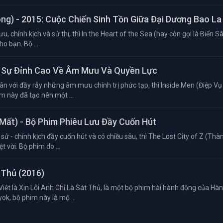
óng) - 2015: Cuộc Chiến Sinh Tồn Giữa Đại Dương Bao La
u, chính kịch và sử thi, thì In the Heart of the Sea (hay còn gọi là Biển S
o bạn. Bộ ...
nh Sự Đỉnh Cao Về Âm Mưu Và Quyền Lực
ân với đầy rẫy những âm mưu chính trị phức tạp, thì Inside Men (Điệp Vụ
m này đã tạo nên một ...
 Mất) - Bộ Phim Phiêu Lưu Đầy Cuốn Hút
sử - chính kịch đầy cuốn hút và có chiều sâu, thì The Lost City of Z (Th
 vời. Bộ phim do ...
 Thủ (2016)
Việt là Xin Lỗi Anh Chỉ Là Sát Thủ, là một bộ phim hài hành động của Hà
k, bộ phim này là mộ ...