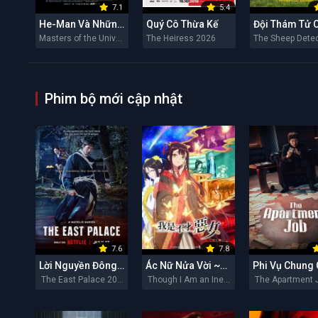
7.1
5.4
He-Man Và Những Chiến Binh Vũ Trụ
Quý Cô Thừa Kế
Masters of the Universe 2026
The Heiress 2026
Phim bộ mới cập nhật
7.6
7.8
Lời Nguyền Đông Cung
Ác Nữ Nửa Vời ~Truyền Kì Hoán Hồn Đổi Xác~
Phi Vụ Chung
The East Palace 2026
Though I Am an Inept Villainess 2026