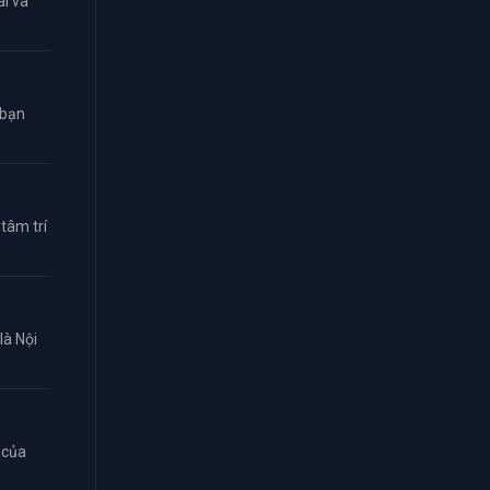
i và
 bạn
tâm trí
là Nội
 của