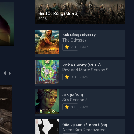
Gia Tộc Rồng (Mùa 3)
2026
Đặc Vụ Kim Tái Khởi Động
Đảo Hải T
Anh Hùng Odyssey
The Odyssey
Agent Kim Reactivated 2026
One Piece 1
7.0
1997
Rick Và Morty (Mùa 9)
Rick and Morty Season 9
9.0
2026
Silo (Mùa 3)
Silo Season 3
8.1
2026
Đặc Vụ Kim Tái Khởi Động
Agent Kim Reactivated