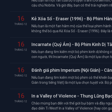
Nếu bạn là một fan của bộ truyện tranh Doraemon,
cậu chủ Nobita. Và giờ đây, bạn có thể trải nghiệm n
16
Kẻ Xóa Sổ - Eraser (1996) - Bộ Phim H
THÁNG 12
Nếu bạn là một fan hâm mộ của thể loại phim hành đ
không thể bỏ qua Kẻ Xóa Sổ - Eraser (1996). Đây là 
16
Incarnate (Quỷ Ám) - Bộ Phim Kinh Dị T
THÁNG 12
Nếu bạn đang tìm kiếm một bộ phim kinh dị không c
con người, thì Incarnate (Quỷ Ám) là một lựa chọn tu
16
Đánh giá phim Imperium (Nội Gián) - Că
THÁNG 12
Nếu bạn đang tìm kiếm một bộ phim có thể khiến bạn 
Gián trong tiếng Việt) là một lựa chọn tuyệt vời. Bộ ph
16
In a Valley of Violence - Thung Lũng Bạ
THÁNG 12
Chào mừng bạn đến với thế giới bụi bặm và đầy nguy
đạo diễn Ti West! In a Valley of Violence (hay còn gọ