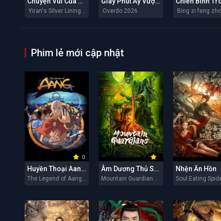
Chuyện Vui Của Y Nhiên
Giây Phút Ấy Vượt Giới Hạn
Yiran's Silver Linings 2026
Overdo 2026
Phim lẻ mới cập nhật
0
Huyền Thoại Aang: Tiết Khí Sư Cuối Cùng
Âm Dương Thủ Sơn Nhân
Nhện Ăn Hồn
The Legend of Aang: The Last Airbender 2026
Mountain Guardians 2026