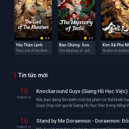
6.6
6.0
Yêu Thần Lệnh
Bao Chửng: Song Ngư Quỷ Sự
Kim Xà Phu N
The Lord of the Monsters 2026
The Mystery of Jade 2026
Tin tức mới
16
Knockaround Guys (Giang Hồ Học Việc) 
THÁNG 12
Nếu bạn đang tìm kiếm một bộ phim có thể khiến bạn
Guys (hay còn gọi là Giang Hồ Học Việc trong tiếng Việ
16
Stand by Me Doraemon - Doraemon: Đôi
THÁNG 12