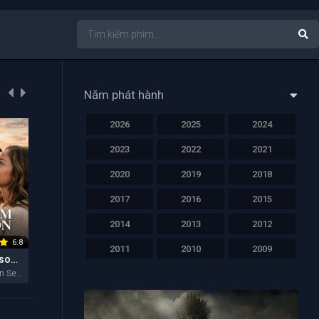
Năm phát hành
2026
2025
2024
NỔI BẬT
NỔI BẬT
NỔI BẬT
2023
2022
2021
2020
2019
2018
2017
2016
2015
2014
2013
2012
6.8
6.4
6.2
2011
2010
2009
Hẻm Núi Ransom (Mùa 2)
Lực Lượng Tinh Nhuệ
Cha Của Con Gái Tôi
Ransom Canyon Season 2 2026
Elite Force 2026
My Daughter's Father 2026