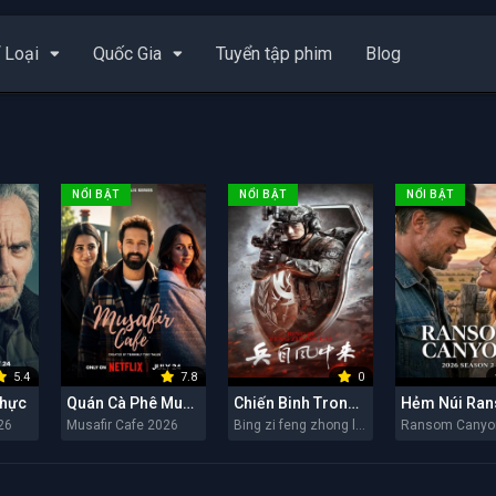
 Loại
Quốc Gia
Tuyển tập phim
Blog
NỔI BẬT
NỔI BẬT
NỔI BẬT
5.4
7.8
0
Thực
Quán Cà Phê Musafir
Chiến Binh Trong Gió
26
Musafir Cafe 2026
Bing zi feng zhong lai 2026