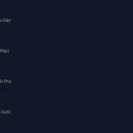
âu Dậy
 Kép)
ành Phố
n Quốc