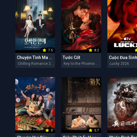
7.5
8.2
Chuyện Tình Ma Quái
Tước Cốt
Cuộc Đua Sinh
Chilling Romance 2026
Key to the Phoenix Heart 2026
Lucky 2026
0
5.7