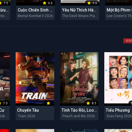
7.5
6.6
6.6
Đội Thám Tử Cừu: Án Mạng Lúc Nửa Đêm
Cuộc Chiến Sinh Tử II
Yêu Nữ Thích Hàng Hiệu 2
The Sheep Detectives 2026
Mortal Kombat II 2026
The Devil Wears Prada 2 2026
XEM
7.0
8.3
 Cư
Chuyến Tàu
Tỉnh Táo Rồi, Lookpeach
Tiểu Phương
The Apartment Job 2026
Train 2026
Peach and Me 2026
Xiao Fang 202