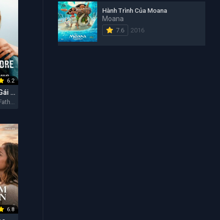
Hành Trình Của Moana
Moana
7.6
2016
6.2
Cha Của Con Gái Tôi
My Daughter's Father 2026
6.8