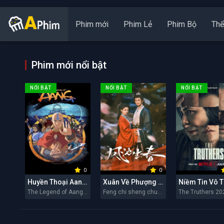
Phim mới
Phim Lẻ
Phim Bộ
Thể
Phim mới nổi bật
NỔI BẬT
NỔI BẬT
NỔI BẬT
0
0
Huyền Thoại Aang: Tiết Khí Sư Cuối Cùng
Xuân Về Phượng Trì
Niềm Tin Vô 
The Legend of Aang: The Last Airbender 2026
Feng chi sheng chun 2026
The Truthers 20