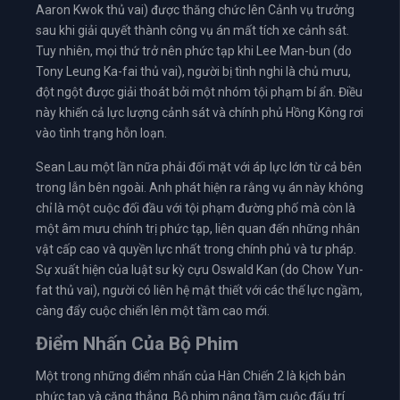
Aaron Kwok thủ vai) được thăng chức lên Cảnh vụ trưởng
sau khi giải quyết thành công vụ án mất tích xe cảnh sát.
Tuy nhiên, mọi thứ trở nên phức tạp khi Lee Man-bun (do
Tony Leung Ka-fai thủ vai), người bị tình nghi là chủ mưu,
đột ngột được giải thoát bởi một nhóm tội phạm bí ẩn. Điều
này khiến cả lực lượng cảnh sát và chính phủ Hồng Kông rơi
vào tình trạng hỗn loạn.
Sean Lau một lần nữa phải đối mặt với áp lực lớn từ cả bên
trong lẫn bên ngoài. Anh phát hiện ra rằng vụ án này không
chỉ là một cuộc đối đầu với tội phạm đường phố mà còn là
một âm mưu chính trị phức tạp, liên quan đến những nhân
vật cấp cao và quyền lực nhất trong chính phủ và tư pháp.
Sự xuất hiện của luật sư kỳ cựu Oswald Kan (do Chow Yun-
fat thủ vai), người có liên hệ mật thiết với các thế lực ngầm,
càng đẩy cuộc chiến lên một tầm cao mới.
Điểm Nhấn Của Bộ Phim
Một trong những điểm nhấn của Hàn Chiến 2 là kịch bản
phức tạp và căng thẳng. Bộ phim nâng tầm cuộc đấu trí