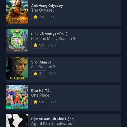
Anh Hùng Odyssey
The Odyssey
7.0
1997
Rick Và Morty (Mùa 9)
Rick and Morty Season 9
9.0
2026
Silo (Mùa 3)
Silo Season 3
8.1
2026
Đảo Hải Tặc
One Piece
9.0
1999
Đặc Vụ Kim Tái Khởi Động
Agent Kim Reactivated