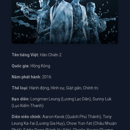
Tên tiếng Việt:
Hàn Chiến 2
Quốc gia:
Hồng Kông
Năm phát hành:
2016
Thể loại:
Hành động, Hình sự, Giật gân, Chính trị
Đạo diễn:
Longman Leung (Lương Lạc Dân), Sunny Luk
(Lục Kiếm Thanh)
Diễn viên chính:
Aaron Kwok (Quách Phú Thành), Tony
Leung Ka-fai (Lương Gia Huy), Chow Yun-fat (Châu Nhuận
Phát), Eddie Peng (Bành Vu Yến), Charlie Yeung (Dương