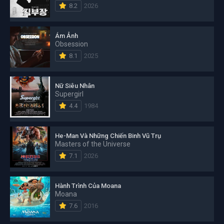
8.2
2026
Ám Ảnh
Obsession
8.1
2025
Nữ Siêu Nhân
Supergirl
4.4
1984
He-Man Và Những Chiến Binh Vũ Trụ
Masters of the Universe
7.1
2026
Hành Trình Của Moana
Moana
7.6
2016