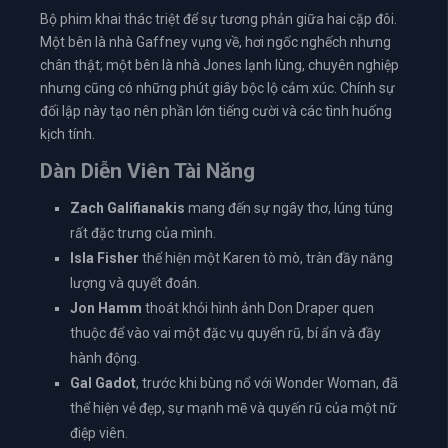
Bộ phim khai thác triệt để sự tương phản giữa hai cặp đôi.
Một bên là nhà Gaffney vụng về, hơi ngốc nghếch nhưng
chân thật; một bên là nhà Jones lạnh lùng, chuyên nghiệp
nhưng cũng có những phút giây bộc lộ cảm xúc. Chính sự
đối lập này tạo nên phần lớn tiếng cười và các tình huống
kịch tính.
Dàn Diễn Viên Tài Năng
Zach Galifianakis
mang đến sự ngây thơ, lúng túng
rất đặc trưng của mình.
Isla Fisher
thể hiện một Karen tò mò, tràn đầy năng
lượng và quyết đoán.
Jon Hamm
thoát khỏi hình ảnh Don Draper quen
thuộc để vào vai một đặc vụ quyến rũ, bí ẩn và đầy
hành động.
Gal Gadot
, trước khi bùng nổ với Wonder Woman, đã
thể hiện vẻ đẹp, sự mạnh mẽ và quyến rũ của một nữ
điệp viên.