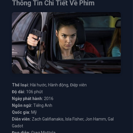
Thông Tin Chi Tiết Về Phim
Thể loại:
Hài hước, Hành động, Điệp viên
Độ dài:
106 phút
Ngày phát hành:
2016
Ngôn ngữ:
Tiếng Anh
Quốc gia:
Mỹ
Diễn viên:
Zach Galifianakis, Isla Fisher, Jon Hamm, Gal
Gadot
Đạo diễn:
Greg Mottola