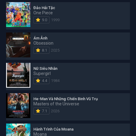
Đảo Hải Tặc
One Piece
9.0
1999
Ám Ảnh
Obsession
8.1
2025
Nữ Siêu Nhân
Supergirl
4.4
1984
He-Man Và Những Chiến Binh Vũ Trụ
Masters of the Universe
7.1
2026
Hành Trình Của Moana
Moana