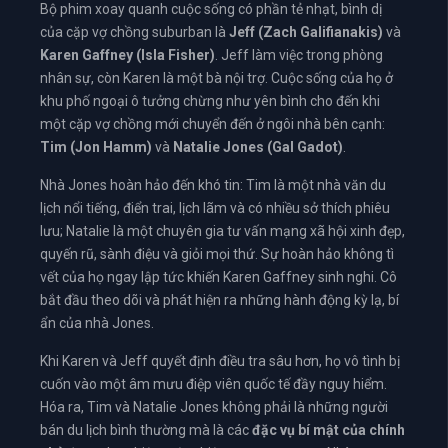
Bộ phim xoay quanh cuộc sống có phần tẻ nhạt, bình dị
của cặp vợ chồng suburban là
Jeff (Zach Galifianakis)
và
Karen Gaffney (Isla Fisher)
. Jeff làm việc trong phòng
nhân sự, còn Karen là một bà nội trợ. Cuộc sống của họ ở
khu phố ngoại ô tưởng chừng như yên bình cho đến khi
một cặp vợ chồng mới chuyển đến ở ngôi nhà bên cạnh:
Tim (Jon Hamm)
và
Natalie Jones (Gal Gadot)
.
Nhà Jones hoàn hảo đến khó tin: Tim là một nhà văn du
lịch nổi tiếng, điển trai, lịch lãm và có nhiều sở thích phiêu
lưu; Natalie là một chuyên gia tư vấn mạng xã hội xinh đẹp,
quyến rũ, sành điệu và giỏi mọi thứ. Sự hoàn hảo không tì
vết của họ ngay lập tức khiến Karen Gaffney sinh nghi. Cô
bắt đầu theo dõi và phát hiện ra những hành động kỳ lạ, bí
ẩn của nhà Jones.
Khi Karen và Jeff quyết định điều tra sâu hơn, họ vô tình bị
cuốn vào một âm mưu điệp viên quốc tế đầy nguy hiểm.
Hóa ra, Tim và Natalie Jones không phải là những người
bán du lịch bình thường mà là các
đặc vụ bí mật của chính