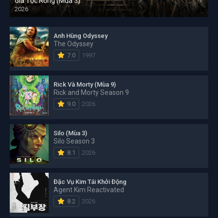
Gia Tộc Rồng (Mùa 3)
2026
Anh Hùng Odyssey
The Odyssey
7.0
1997
Rick Và Morty (Mùa 9)
Rick and Morty Season 9
9.0
2026
Silo (Mùa 3)
Silo Season 3
8.1
2026
Đặc Vụ Kim Tái Khởi Động
Agent Kim Reactivated
8.2
2026