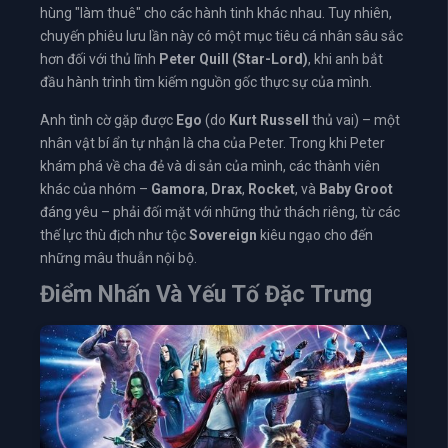
hùng "làm thuê" cho các hành tinh khác nhau. Tuy nhiên,
chuyến phiêu lưu lần này có một mục tiêu cá nhân sâu sắc
hơn đối với thủ lĩnh
Peter Quill (Star-Lord)
, khi anh bắt
đầu hành trình tìm kiếm nguồn gốc thực sự của mình.
Anh tình cờ gặp được
Ego
(do
Kurt Russell
thủ vai) – một
nhân vật bí ẩn tự nhận là cha của Peter. Trong khi Peter
khám phá về cha đẻ và di sản của mình, các thành viên
khác của nhóm –
Gamora
,
Drax
,
Rocket
, và
Baby Groot
đáng yêu – phải đối mặt với những thử thách riêng, từ các
thế lực thù địch như tộc
Sovereign
kiêu ngạo cho đến
những mâu thuẫn nội bộ.
Điểm Nhấn Và Yếu Tố Đặc Trưng