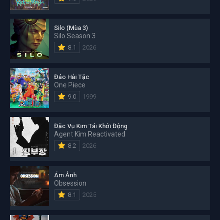
Silo (Mùa 3)
Silo Season 3
8.1
2026
Đảo Hải Tặc
One Piece
9.0
1999
Đặc Vụ Kim Tái Khởi Động
Agent Kim Reactivated
8.2
2026
Ám Ảnh
Obsession
8.1
2025