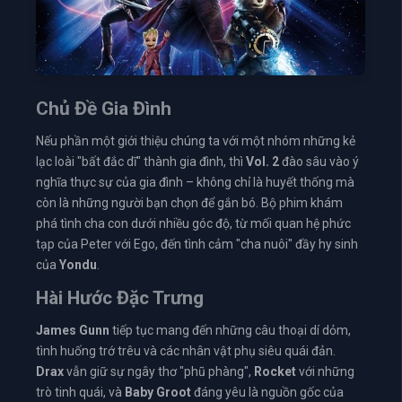
Chủ Đề Gia Đình
Nếu phần một giới thiệu chúng ta với một nhóm những kẻ
lạc loài "bất đắc dĩ" thành gia đình, thì
Vol. 2
đào sâu vào ý
nghĩa thực sự của gia đình – không chỉ là huyết thống mà
còn là những người bạn chọn để gắn bó. Bộ phim khám
phá tình cha con dưới nhiều góc độ, từ mối quan hệ phức
tạp của Peter với Ego, đến tình cảm "cha nuôi" đầy hy sinh
của
Yondu
.
Hài Hước Đặc Trưng
James Gunn
tiếp tục mang đến những câu thoại dí dỏm,
tình huống trớ trêu và các nhân vật phụ siêu quái đản.
Drax
vẫn giữ sự ngây thơ "phũ phàng",
Rocket
với những
trò tinh quái, và
Baby Groot
đáng yêu là nguồn gốc của