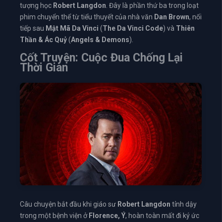
tượng học
Robert Langdon
. Đây là phần thứ ba trong loạt
phim chuyển thể từ tiểu thuyết của nhà văn
Dan Brown
, nối
tiếp sau
Mật Mã Da Vinci
(
The Da Vinci Code
) và
Thiên
Thần & Ác Quỷ
(
Angels & Demons
).
Cốt Truyện: Cuộc Đua Chống Lại
Thời Gian
Câu chuyện bắt đầu khi giáo sư
Robert Langdon
tỉnh dậy
trong một bệnh viện ở
Florence, Ý
, hoàn toàn mất đi ký ức