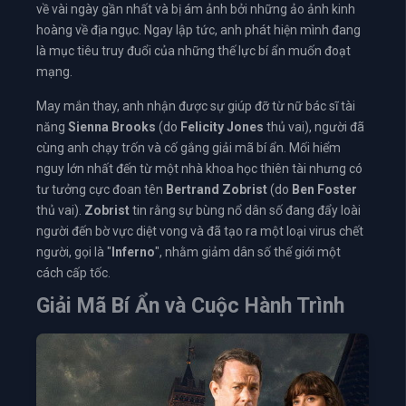
về vài ngày gần nhất và bị ám ảnh bởi những ảo ảnh kinh
hoàng về địa ngục. Ngay lập tức, anh phát hiện mình đang
là mục tiêu truy đuổi của những thế lực bí ẩn muốn đoạt
mạng.
May mắn thay, anh nhận được sự giúp đỡ từ nữ bác sĩ tài
năng
Sienna Brooks
(do
Felicity Jones
thủ vai), người đã
cùng anh chạy trốn và cố gắng giải mã bí ẩn. Mối hiểm
nguy lớn nhất đến từ một nhà khoa học thiên tài nhưng có
tư tưởng cực đoan tên
Bertrand Zobrist
(do
Ben Foster
thủ vai).
Zobrist
tin rằng sự bùng nổ dân số đang đẩy loài
người đến bờ vực diệt vong và đã tạo ra một loại virus chết
người, gọi là "
Inferno
", nhằm giảm dân số thế giới một
cách cấp tốc.
Giải Mã Bí Ẩn và Cuộc Hành Trình