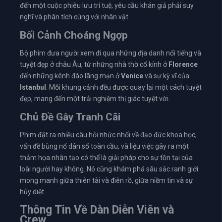
đến một cuộc phiêu lưu trí tuệ, yêu cầu khán giả phải suy
nghĩ và phân tích cùng với nhân vật.
Bối Cảnh Choáng Ngợp
Bộ phim đưa người xem đi qua những địa danh nổi tiếng và
tuyệt đẹp ở châu Âu, từ những nhà thờ cổ kính ở
Florence
đến những kênh đào lãng mạn ở
Venice
và sự kỳ vĩ của
Istanbul
. Mỗi khung cảnh đều được quay lại một cách tuyệt
đẹp, mang đến một trải nghiệm thị giác tuyệt vời.
Chủ Đề Gây Tranh Cãi
Phim đặt ra nhiều câu hỏi nhức nhối về đạo đức khoa học,
vấn đề bùng nổ dân số toàn cầu, và liệu việc gây ra một
thảm họa nhân tạo có thể là giải pháp cho sự tồn tại của
loài người hay không. Nó cũng khám phá sâu sắc ranh giới
mong manh giữa thiên tài và điên rồ, giữa niềm tin và sự
hủy diệt.
Thông Tin Về Dàn Diễn Viên và
Crew