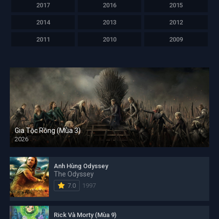
2017
2016
2015
2014
2013
2012
2011
2010
2009
Gia Tộc Rồng (Mùa 3)
2026
Anh Hùng Odyssey
The Odyssey
7.0
1997
Rick Và Morty (Mùa 9)