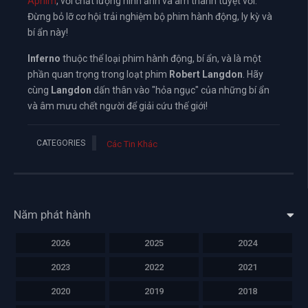
Aphim
, với chất lượng hình ảnh và âm thanh tuyệt vời.
Đừng bỏ lỡ cơ hội trải nghiệm bộ phim hành động, ly kỳ và
bí ẩn này!
Inferno
thuộc thể loại phim hành động, bí ẩn, và là một
phần quan trọng trong loạt phim
Robert Langdon
. Hãy
cùng
Langdon
dấn thân vào "hỏa ngục" của những bí ẩn
và âm mưu chết người để giải cứu thế giới!
CATEGORIES
Các Tin Khác
Năm phát hành
2026
2025
2024
2023
2022
2021
2020
2019
2018