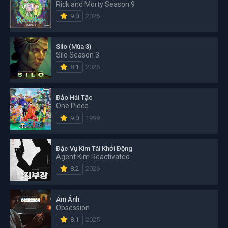
Rick and Morty Season 9
9.0
2026
Silo (Mùa 3)
Silo Season 3
8.1
2026
Đảo Hải Tặc
One Piece
9.0
1999
Đặc Vụ Kim Tái Khởi Động
Agent Kim Reactivated
8.2
2026
Ám Ảnh
Obsession
8.1
2025