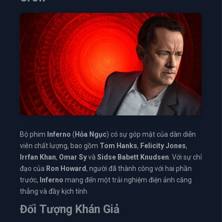
Bộ phim
Inferno
(
Hỏa Ngục
) có sự góp mặt của dàn diễn
viên chất lượng, bao gồm
Tom Hanks
,
Felicity Jones
,
Irrfan Khan
,
Omar Sy
và
Sidse Babett Knudsen
. Với sự chỉ
đạo của
Ron Howard
, người đã thành công với hai phần
trước,
Inferno
mang đến một trải nghiệm điện ảnh căng
thẳng và đầy kịch tính.
Đối Tượng Khán Giả