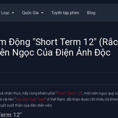
 Loại
Quốc Gia
Tuyển tập phim
Blog
 Động "Short Term 12" (Rắc
Viên Ngọc Của Điện Ảnh Độc
và chân thực, hãy cùng khám phá "
Short Term 12
", một viên ngọc quý c
 cái tên "
Rắc Rối Tuổi Teen
" ở Việt Nam, đã nhận được rất nhiều lời khen
xuất xuất thần của dàn diễn viên.
Term 12"