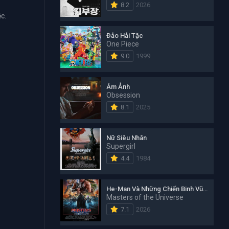
8.2
2026
c.
Đảo Hải Tặc
One Piece
9.0
1999
Ám Ảnh
Obsession
8.1
2025
Nữ Siêu Nhân
Supergirl
4.4
1984
He-Man Và Những Chiến Binh Vũ Trụ
Masters of the Universe
7.1
2026