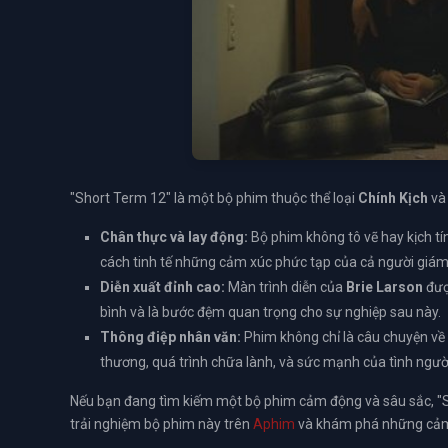
"Short Term 12" là một bộ phim thuộc thể loại
Chính Kịch
v
Chân thực và lay động:
Bộ phim không tô vẽ hay kịch tí
cách tinh tế những cảm xúc phức tạp của cả người giám
Diễn xuất đỉnh cao:
Màn trình diễn của
Brie Larson
được
bình và là bước đệm quan trọng cho sự nghiệp sau này.
Thông điệp nhân văn:
Phim không chỉ là câu chuyện về 
thương, quá trình chữa lành, và sức mạnh của tình ngườ
Nếu bạn đang tìm kiếm một bộ phim cảm động và sâu sắc, "Sh
trải nghiệm bộ phim này trên
Aphim
và khám phá những cảm 