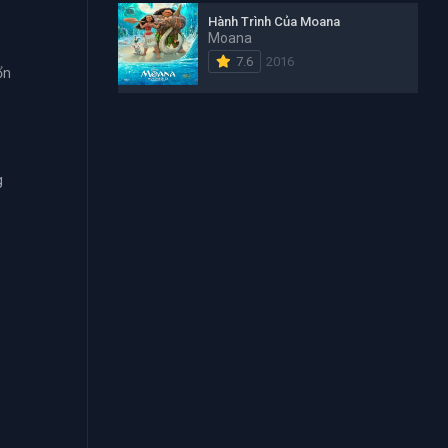
Hành Trình Của Moana
Moana
7.6
2016
ổn
g