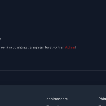
r
Teen) và có những trải nghiệm tuyệt vời trên
Aphim
!
aphimtv.com
Phi