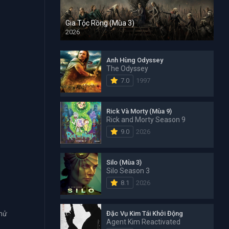
Gia Tộc Rồng (Mùa 3)
2026
Anh Hùng Odyssey
The Odyssey
7.0
1997
Rick Và Morty (Mùa 9)
Rick and Morty Season 9
9.0
2026
Silo (Mùa 3)
Silo Season 3
8.1
2026
Đặc Vụ Kim Tái Khởi Động
thử
Agent Kim Reactivated