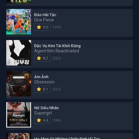
Đảo Hải Tặc
One Piece
9.0
1999
Đặc Vụ Kim Tái Khởi Động
Agent Kim Reactivated
8.2
2026
Ám Ảnh
Obsession
8.1
2025
Nữ Siêu Nhân
Supergirl
4.4
1984
He-Man Và Những Chiến Binh Vũ Trụ