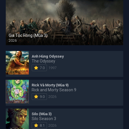
Gia Tộc Rồng (Mùa 3)
2026
Anh Hùng Odyssey
The Odyssey
7.0
1997
Rick Và Morty (Mùa 9)
Rick and Morty Season 9
9.0
2026
Silo (Mùa 3)
Silo Season 3
8.1
2026