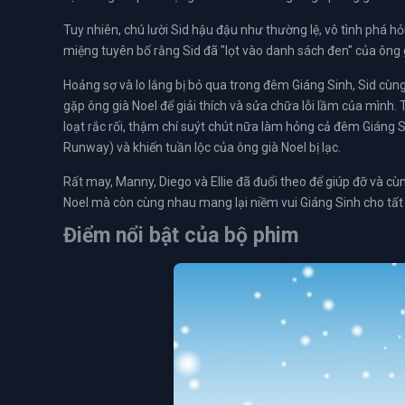
Tuy nhiên, chú lười Sid hậu đậu như thường lệ, vô tình phá h
miệng tuyên bố rằng Sid đã "lọt vào danh sách đen" của ông
Hoảng sợ và lo lắng bị bỏ qua trong đêm Giáng Sinh, Sid cùng
gặp ông già Noel để giải thích và sửa chữa lỗi lầm của mình.
loạt rắc rối, thậm chí suýt chút nữa làm hỏng cả đêm Giáng S
Runway) và khiến tuần lộc của ông già Noel bị lạc.
Rất may, Manny, Diego và Ellie đã đuổi theo để giúp đỡ và c
Noel mà còn cùng nhau mang lại niềm vui Giáng Sinh cho tất 
Điểm nổi bật của bộ phim