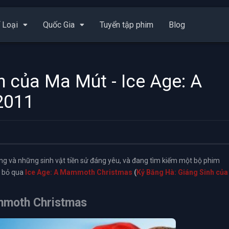
 Loại
Quốc Gia
Tuyển tập phim
Blog
h của Ma Mút - Ice Age: A
2011
ắng và những sinh vật tiền sử đáng yêu, và đang tìm kiếm một bộ phim
g bỏ qua
Ice Age: A Mammoth Christmas
(
Kỷ Băng Hà: Giáng Sinh của
ammoth Christmas