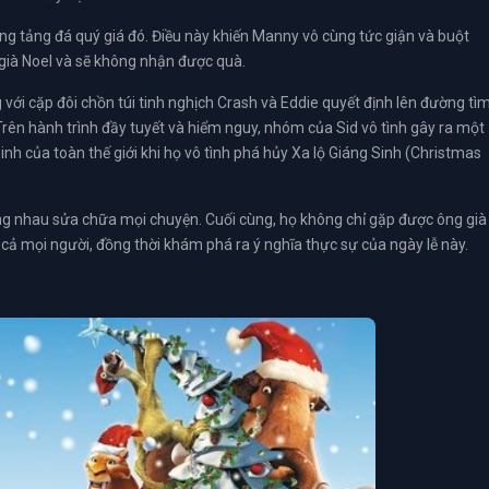
ỏng tảng đá quý giá đó. Điều này khiến Manny vô cùng tức giận và buột
 già Noel và sẽ không nhận được quà.
 với cặp đôi chồn túi tinh nghịch Crash và Eddie quyết định lên đường tì
 Trên hành trình đầy tuyết và hiểm nguy, nhóm của Sid vô tình gây ra một
inh của toàn thế giới khi họ vô tình phá hủy Xa lộ Giáng Sinh (Christmas
ùng nhau sửa chữa mọi chuyện. Cuối cùng, họ không chỉ gặp được ông già
cả mọi người, đồng thời khám phá ra ý nghĩa thực sự của ngày lễ này.