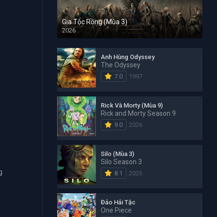
Gia Tộc Rồng (Mùa 3)
2026
Anh Hùng Odyssey
The Odyssey
7.0
1997
Rick Và Morty (Mùa 9)
Rick and Morty Season 9
9.0
2026
Silo (Mùa 3)
Silo Season 3
g
8.1
2026
Đảo Hải Tặc
One Piece