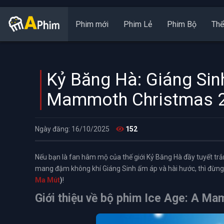
Phim mới
Phim Lẻ
Phim Bộ
Thể
Kỷ Băng Hà: Giáng Sin
Mammoth Christmas 
Ngày đăng: 16/10/2025
152
Nếu bạn là fan hâm mộ của thế giới Kỷ Băng Hà đầy tuyết tr
mang đậm không khí Giáng Sinh ấm áp và hài hước, thì đừn
Ma Mút
)
!
Giới thiệu về bộ phim Ice Age: A M