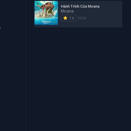
Hành Trình Của Moana
Moana
7.6
2016
m