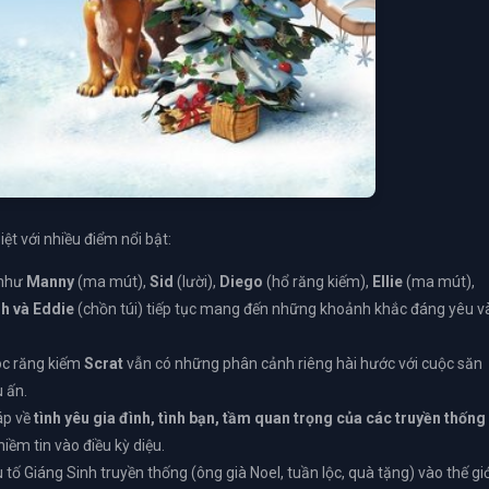
ệt với nhiều điểm nổi bật:
 như
Manny
(ma mút),
Sid
(lười),
Diego
(hổ răng kiếm),
Ellie
(ma mút),
h và Eddie
(chồn túi) tiếp tục mang đến những khoảnh khắc đáng yêu v
óc răng kiếm
Scrat
vẫn có những phân cảnh riêng hài hước với cuộc săn
u ấn.
áp về
tình yêu gia đình, tình bạn, tầm quan trọng của các truyền thống
niềm tin vào điều kỳ diệu.
tố Giáng Sinh truyền thống (ông già Noel, tuần lộc, quà tặng) vào thế giớ