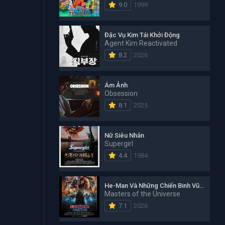
9.0
1999
Đặc Vụ Kim Tái Khởi Động
Agent Kim Reactivated
8.2
2026
Ám Ảnh
Obsession
8.1
2025
Nữ Siêu Nhân
Supergirl
4.4
1984
He-Man Và Những Chiến Binh Vũ Trụ
Masters of the Universe
7.1
2026