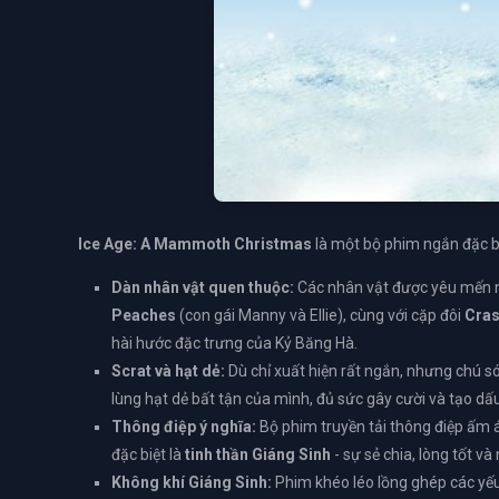
Ice Age: A Mammoth Christmas
là một bộ phim ngắn đặc bi
Dàn nhân vật quen thuộc:
Các nhân vật được yêu mến
Peaches
(con gái Manny và Ellie), cùng với cặp đôi
Cras
hài hước đặc trưng của Kỷ Băng Hà.
Scrat và hạt dẻ:
Dù chỉ xuất hiện rất ngắn, nhưng chú s
lùng hạt dẻ bất tận của mình, đủ sức gây cười và tạo dấ
Thông điệp ý nghĩa:
Bộ phim truyền tải thông điệp ấm 
đặc biệt là
tinh thần Giáng Sinh
- sự sẻ chia, lòng tốt và 
Không khí Giáng Sinh:
Phim khéo léo lồng ghép các yếu 