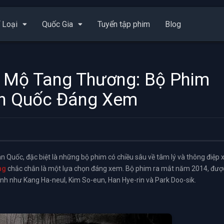
 Loại
Quốc Gia
Tuyển tập phim
Blog
i Mộ Tang Thương: Bộ Phim
àn Quốc Đáng Xem
àn Quốc, đặc biệt là những bộ phim có chiều sâu về tâm lý và thông điệp 
ng
chắc chắn là một lựa chọn đáng xem. Bộ phim ra mắt năm 2014, đượ
hính như Kang Ha-neul, Kim So-eun, Han Hye-rin và Park Doo-sik.