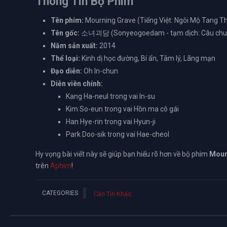
Thông Tin Bộ Phim
Tên phim:
Mourning Grave (Tiếng Việt: Ngôi Mộ Tang T
Tên gốc:
소녀괴담 (Sonyeogoedam - tạm dịch: Câu chuy
Năm sản xuất:
2014
Thể loại:
Kinh dị học đường, Bí ẩn, Tâm lý, Lãng mạn
Đạo diễn:
Oh In-chun
Diễn viên chính:
Kang Ha-neul trong vai In-su
Kim So-eun trong vai Hồn ma cô gái
Han Hye-rin trong vai Hyun-ji
Park Doo-sik trong vai Hae-cheol
Hy vọng bài viết này sẽ giúp bạn hiểu rõ hơn về bộ phim
Mour
trên
Aphim
!
CATEGORIES
Các Tin Khác