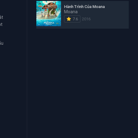
Hành Trình Của Moana
Moana
ắt
7.6
2016
ột
ấu