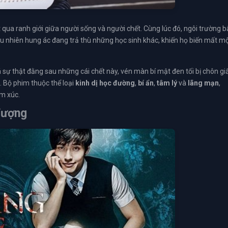
 qua ranh giới giữa người sống và người chết. Cùng lúc đó, ngôi trường b
iêu nhiên hung ác đang trả thù những học sinh khác, khiến họ biến mất m
sự thật đằng sau những cái chết này, vén màn bí mật đen tối bị chôn gi
. Bộ phim thuộc thể loại
kinh dị học đường
,
bí ẩn
,
tâm lý
và
lãng mạn
,
m xúc.
Tượng