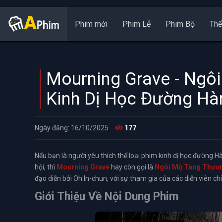
Phim mới
Phim Lẻ
Phim Bộ
Thể
Mourning Grave - Ngô
Kinh Dị Học Đường H
Ngày đăng: 16/10/2025
177
Nếu bạn là người yêu thích thể loại phim kinh dị học đường H
hội, thì
Mourning Grave
hay còn gọi là
Ngôi Mộ Tang Thươ
đạo diễn bởi Oh In-chun, với sự tham gia của các diễn viên c
Giới Thiệu Về Nội Dung Phim