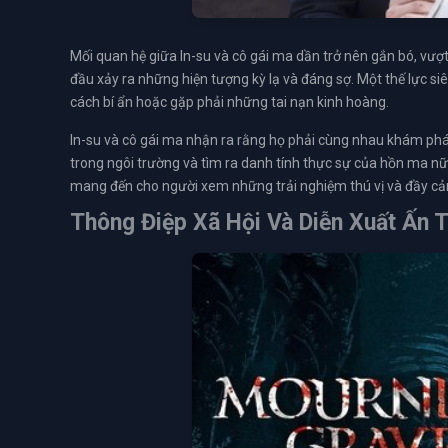
Mối quan hệ giữa In-su và cô gái ma dần trở nên gắn bó, vượt
đầu xảy ra những hiện tượng kỳ lạ và đáng sợ. Một thế lực s
cách bí ẩn hoặc gặp phải những tai nạn kinh hoàng.
In-su và cô gái ma nhận ra rằng họ phải cùng nhau khám phá 
trong ngôi trường và tìm ra danh tính thực sự của hồn ma nữ
mang đến cho người xem những trải nghiệm thú vị và đầy cả
Thông Điệp Xã Hội Và Diễn Xuất Ấn 