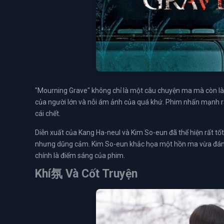
"Mourning Grave" không chỉ là một câu chuyện ma mà còn là
của người lớn và nỗi ám ảnh của quá khứ. Phim nhấn mạnh rằ
cái chết.
Diễn xuất của Kang Ha-neul và Kim So-eun đã thể hiện rất tố
nhưng dũng cảm. Kim So-eun khắc họa một hồn ma vừa đáng t
chính là điểm sáng của phim.
Khí氛 Và Cốt Truyện