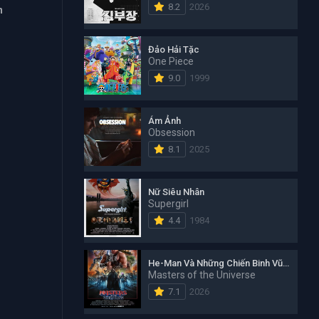
8.2
2026
n
Đảo Hải Tặc
One Piece
9.0
1999
Ám Ảnh
Obsession
8.1
2025
Nữ Siêu Nhân
Supergirl
4.4
1984
He-Man Và Những Chiến Binh Vũ Trụ
Masters of the Universe
7.1
2026