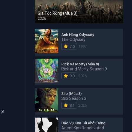
Gia Tộc Rồng (Mùa 3)
2026
Anh Hùng Odyssey
The Odyssey
7.0
1997
Rick Và Morty (Mùa 9)
Rick and Morty Season 9
9.0
2026
Silo (Mùa 3)
Silo Season 3
8.1
2026
một
Đặc Vụ Kim Tái Khởi Động
Agent Kim Reactivated