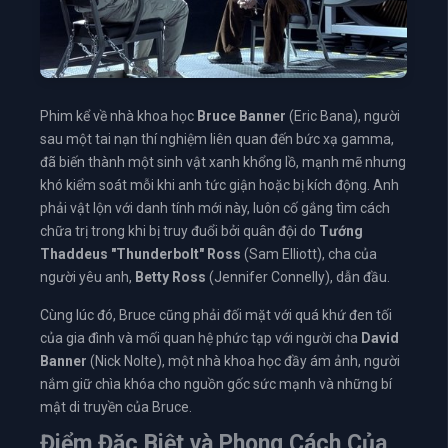
Phim kể về nhà khoa học
Bruce Banner
(Eric Bana), người
sau một tai nạn thí nghiệm liên quan đến bức xạ gamma,
đã biến thành một sinh vật xanh khổng lồ, mạnh mẽ nhưng
khó kiểm soát mỗi khi anh tức giận hoặc bị kích động. Anh
phải vật lộn với danh tính mới này, luôn cố gắng tìm cách
chữa trị trong khi bị truy đuổi bởi quân đội do
Tướng
Thaddeus "Thunderbolt" Ross
(Sam Elliott), cha của
người yêu anh,
Betty Ross
(Jennifer Connelly), dẫn đầu.
Cùng lúc đó, Bruce cũng phải đối mặt với quá khứ đen tối
của gia đình và mối quan hệ phức tạp với người cha
David
Banner
(Nick Nolte), một nhà khoa học đầy ám ảnh, người
nắm giữ chìa khóa cho nguồn gốc sức mạnh và những bí
mật di truyền của Bruce.
Điểm Đặc Biệt và Phong Cách Của