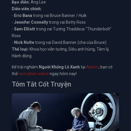
Đạo diễn:
Ang Lee
Diễn viên chính:
-
Eric Bana
trong vai Bruce Banner / Hulk
-
Jennifer Connelly
trong vai Betty Ross
-
Sam Elliott
trong vai Tướng Thaddeus "Thunderbolt"
Ross
-
Nick Nolte
trong vai David Banner (cha của Bruce)
Thể loại:
Khoa học viễn tưởng, Siêu anh hùng, Tâm lý,
Hành động
Để trải nghiệm
Người Khổng Lồ Xanh
tại
Aphim
, bạn có
thể
xem phim online
ngay hôm nay!
Tóm Tắt Cốt Truyện