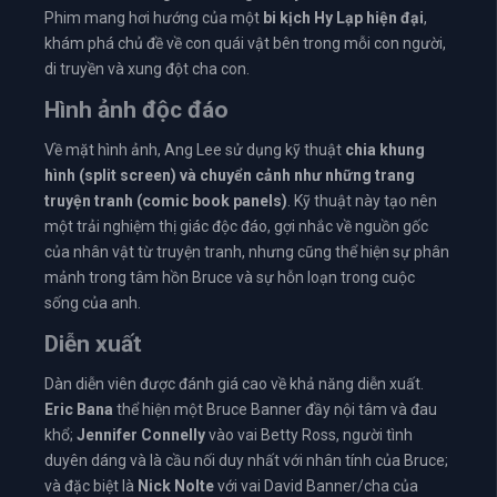
Phim mang hơi hướng của một
bi kịch Hy Lạp hiện đại
,
khám phá chủ đề về con quái vật bên trong mỗi con người,
di truyền và xung đột cha con.
Hình ảnh độc đáo
Về mặt hình ảnh, Ang Lee sử dụng kỹ thuật
chia khung
hình (split screen) và chuyển cảnh như những trang
truyện tranh (comic book panels)
. Kỹ thuật này tạo nên
một trải nghiệm thị giác độc đáo, gợi nhắc về nguồn gốc
của nhân vật từ truyện tranh, nhưng cũng thể hiện sự phân
mảnh trong tâm hồn Bruce và sự hỗn loạn trong cuộc
sống của anh.
Diễn xuất
Dàn diễn viên được đánh giá cao về khả năng diễn xuất.
Eric Bana
thể hiện một Bruce Banner đầy nội tâm và đau
khổ;
Jennifer Connelly
vào vai Betty Ross, người tình
duyên dáng và là cầu nối duy nhất với nhân tính của Bruce;
và đặc biệt là
Nick Nolte
với vai David Banner/cha của