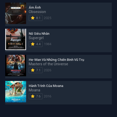
Ám Ảnh
Obsession
8.1
2025
Nữ Siêu Nhân
Supergirl
4.4
1984
He-Man Và Những Chiến Binh Vũ Trụ
Masters of the Universe
7.1
2026
Hành Trình Của Moana
Moana
7.6
2016