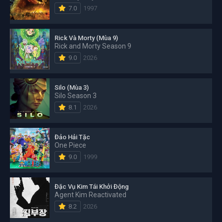
7.0
1997
Rick Và Morty (Mùa 9)
Rick and Morty Season 9
9.0
2026
Silo (Mùa 3)
Silo Season 3
8.1
2026
Đảo Hải Tặc
One Piece
9.0
1999
Đặc Vụ Kim Tái Khởi Động
Agent Kim Reactivated
8.2
2026