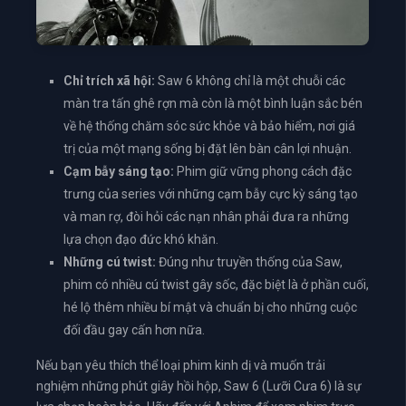
Chỉ trích xã hội:
Saw 6 không chỉ là một chuỗi các
màn tra tấn ghê rợn mà còn là một bình luận sắc bén
về hệ thống chăm sóc sức khỏe và bảo hiểm, nơi giá
trị của một mạng sống bị đặt lên bàn cân lợi nhuận.
Cạm bẫy sáng tạo:
Phim giữ vững phong cách đặc
trưng của series với những cạm bẫy cực kỳ sáng tạo
và man rợ, đòi hỏi các nạn nhân phải đưa ra những
lựa chọn đạo đức khó khăn.
Những cú twist:
Đúng như truyền thống của Saw,
phim có nhiều cú twist gây sốc, đặc biệt là ở phần cuối,
hé lộ thêm nhiều bí mật và chuẩn bị cho những cuộc
đối đầu gay cấn hơn nữa.
Nếu bạn yêu thích thể loại phim kinh dị và muốn trải
nghiệm những phút giây hồi hộp, Saw 6 (Lưỡi Cưa 6) là sự