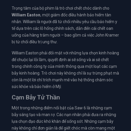
Trọng tâm của bộ phim là trò chơi chết chóc dành cho
William Easton
, một giám đốc điều hành bảo hiểm tàn
nhẫn. William là người đã từ chối nhiều yêu cầu bảo hiểm y
tế dựa trên các lỗ hổng chính sách, dẫn đến cái chết oan
uổng của hàng trăm người – bao gồm cả việc John Kramer
bị từ chối điều trị ung thư.
William Easton phải đối mặt với những lựa chọn kinh hoàng
để chuộc lại lỗi lầm, quyết định ai sẽ sống và ai sẽ chết
trong chính công ty của mình thông qua một loạt các cạm
bẫy kinh hoàng. Trò chơi này không chỉ là sự trừng phạt mà
còn là một lời chỉ trích mạnh mẽ vào hệ thống chăm sóc
sức khỏe và bảo hiểm ở Mỹ.
Cạm Bẫy Tử Thần
Một trong những điểm nổi bật của Saw 6 là những cạm
bẫy sáng tạo và man rợ. Các nạn nhân phải đưa ra những
lựa chọn đạo đức khó khăn để sống sót. Những cạm bẫy
này không chỉ đơn giản là để giết chóc mà còn mang một