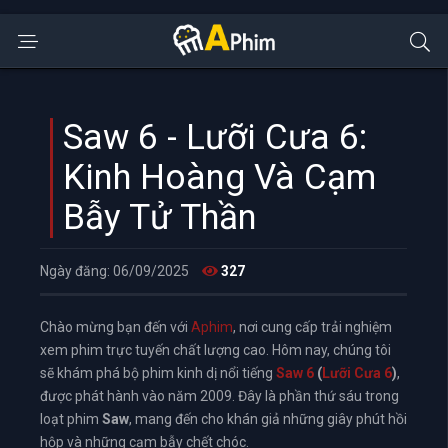
Saw 6 - Lưỡi Cưa 6:
Kinh Hoàng Và Cạm
Bẫy Tử Thần
Ngày đăng: 06/09/2025
327
Chào mừng bạn đến với
Aphim
, nơi cung cấp trải nghiệm
xem phim trực tuyến chất lượng cao. Hôm nay, chúng tôi
sẽ khám phá bộ phim kinh dị nổi tiếng
Saw 6
(
Lưỡi Cưa 6
)
,
được phát hành vào năm 2009. Đây là phần thứ sáu trong
loạt phim
Saw
, mang đến cho khán giả những giây phút hồi
hộp và những cạm bẫy chết chóc.