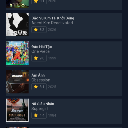
8.1
2026
Đặc Vụ Kim Tái Khởi Động
Agent Kim Reactivated
8.2
2026
Đảo Hải Tặc
One Piece
9.0
1999
Ám Ảnh
Obsession
8.1
2025
Nữ Siêu Nhân
Supergirl
4.4
1984