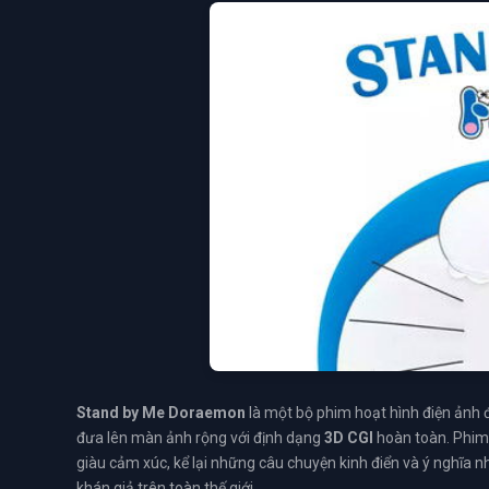
Stand by Me Doraemon
là một bộ phim hoạt hình điện ảnh 
đưa lên màn ảnh rộng với định dạng
3D CGI
hoàn toàn. Phim
giàu cảm xúc, kể lại những câu chuyện kinh điển và ý nghĩa n
khán giả trên toàn thế giới.