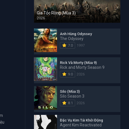
Gia Tộc Rồng (Mùa 3)
2026
Anh Hùng Odyssey
The Odyssey
7.0
1997
Rick Và Morty (Mùa 9)
Rick and Morty Season 9
9.0
2026
Silo (Mùa 3)
Silo Season 3
8.1
2026
ẩm
Đặc Vụ Kim Tái Khởi Động
iệu
Agent Kim Reactivated