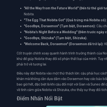
"All the Way from the Future World" (Đến từ thế giới tư
Nobita.
"The Egg That Nobita Got" (Quả trứng mà Nobita có):
"Goodbye, Doraemon" (Tạm biệt, Doraemon):
Câu chu
"Nobita's Night Before a Wedding" (Đêm trước ngày c
"Goodbye, Shizuka" (Tạm biệt, Shizuka).
"Welcome Back, Doraemon" (Doraemon đã trở lại):
Kh
Cốt truyện chính xoay quanh hành trình trưởng thành của N
khứ để giúp Nobita thay đổi số phận thất bại của mình. Tuy 
phải trở về tương lai.
Điều này đặt Nobita vào một thử thách lớn: cậu phải học các
khăn mà không cần dựa dẫm vào Doraemon hay các bảo bối củ
bao giờ hết, đặc biệt là khi cậu đối mặt với Gian và Suneo 
về tình cảm giữa Nobita và Shizuka, cho thấy sự thay đổi tích
Điểm Nhấn Nổi Bật