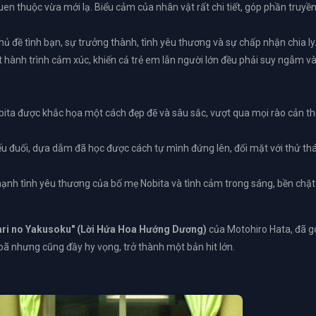
en thuộc vừa mới lạ. Biểu cảm của nhân vật rất chi tiết, góp phần truyề
ủ đề tình bạn, sự trưởng thành, tình yêu thương và sự chấp nhận chia ly
 hành trình cảm xúc, khiến cả trẻ em lẫn người lớn đều phải suy ngẫm v
ta được khắc họa một cách đẹp đẽ và sâu sắc, vượt qua mọi rào cản th
u đuối, dựa dẫm đã học được cách tự mình đứng lên, đối mặt với thử th
nh tình yêu thương của bố mẹ Nobita và tình cảm trong sáng, bền chặt
ri no Yakusoku" (Lời Hứa Hoa Hướng Dương)
của Motohiro Hata, đã g
bã nhưng cũng đầy hy vọng, trở thành một bản hit lớn.