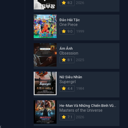
8.2
2026
Đảo Hải Tặc
One Piece
9.0
1999
Ám Ảnh
Obsession
8.1
2025
Nữ Siêu Nhân
Supergirl
4.4
1984
He-Man Và Những Chiến Binh Vũ Trụ
Masters of the Universe
7.1
2026
: