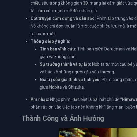
chiều sâu trong không gian 3D, mang lại cảm giác vừa qu
tải cảm xúc mạnh mẽ đến khán giả.
Cốt truyện cảm động và sâu sắc:
Phim tập trung vào ch
Nó không chỉ đơn thuần là một cuộc phiêu lưu mà là một
rơi nước mắt.
Thông điệp ý nghĩa:
Tình bạn vĩnh cửu:
Tình bạn giữa Doraemon và Nobi
gian và không gian.
Sự trưởng thành và tự lập:
Nobita từ một cậu bé yế
và bảo vệ những người cậu yêu thương.
Giá trị của gia đình và tình yêu:
Phim cũng nhấn mạ
giữa Nobita và Shizuka.
Âm nhạc:
Nhạc phim, đặc biệt là bài hát chủ đề
"Himawa
phần rất lớn vào việc tạo nên không khí lãng mạn, buồn 
Thành Công và Ảnh Hưởng