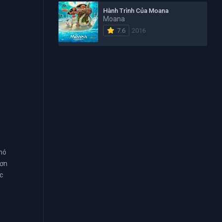
Hành Trình Của Moana
Moana
7.6
2016
khó
hơn
c