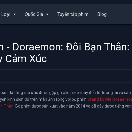
 Loại
Quốc Gia
Tuyển tập phim
Blog
 - Doraemon: Đôi Bạn Thân:
y Cảm Xúc
 bạn đã từng mơ ước được gặp gỡ chú mèo máy đến từ tương lai và cậu
uyện kinh điển đó trên màn ảnh rộng với bộ phim
Stand by Me Doraemo
ạn Thân
. Bộ phim được sản xuất vào năm 2014 và đã gây được tiếng va