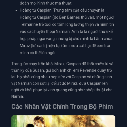
đoán mọi hình thức ma thuật.
Hoàng tử Caspian: Trung tâm của câu chuyện là
Hoàng tử Caspian (do Ben Barnes thủ vai), một người
Telmarine trẻ tuổi có tấm lòng lương thiện và niềm tin
vào các huyền thoại Narnian. Anh ta là người thừa kế
hợp pháp ngai vàng, nhưng bị chú mình là Lãnh chúa
Miraz (kẻ cai trị hiện tại) âm mưu sát hại để con trai
mình có thể lên ngôi.
Trong lúc chạy trốn khỏi Miraz, Caspian đã thổi chiếc tù và
thần kỳ của Susan, gọi bốn anh chị em Pevensie quay trở
lại. Họ phải cùng nhau hợp sức với Caspian và những sinh
vật Narnian còn sót lại để lật đổ Miraz, đưa Caspian lên
ngôi và khôi phục lại vinh quang cũng như phép thuật cho
Narnia.
Các Nhân Vật Chính Trong Bộ Phim