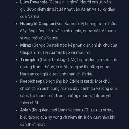
Lucy Pevensie
(Georgie Henley): Người em út, vẫn
giữ được niềm tin sắt đá nhất vào Aslan và sự kỳ diệu
của Narnia.
Hoàng tử Caspian
(Ben Barnes): Vị hoàng tử trẻ tuổi,
đầy lòng dũng cảm và chính nghĩa, người sẽ trở thành
vị vua mới của Narnia.
Miraz
(Sergio Castellitto): Kẻ phản diện chính, chú của
Caspian, một vị vua tàn bạo và mưu mô.
Trumpkin
(Peter Dinklage): Một người lùn già khó tính
nhưng trung thành, là một trong số ít những người
Narnian còn giữ được tinh thần chiến đấu.
Reepicheep
(lồng tiếng bởi Eddie Izzard): Một chú
chuột chiến binh dũng mãnh, đầy danh dự và lòng quả
cảm, trở thành một trong những nhân vật được yêu
thích nhất.
Aslan
(lồng tiếng bởi Liam Neeson): Chú sư tử vĩ đại,
biểu tượng của hy vọng và niềm tin, luôn xuất hiện khi
cần thiết nhất.