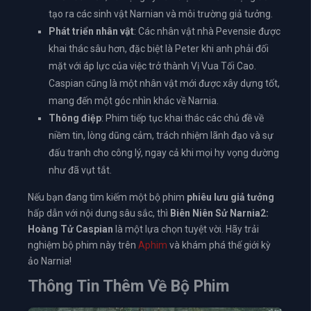
tạo ra các sinh vật Narnian và môi trường giả tưởng.
Phát triển nhân vật
: Các nhân vật nhà Pevensie được
khai thác sâu hơn, đặc biệt là Peter khi anh phải đối
mặt với áp lực của việc trở thành Vị Vua Tối Cao.
Caspian cũng là một nhân vật mới được xây dựng tốt,
mang đến một góc nhìn khác về Narnia.
Thông điệp
: Phim tiếp tục khai thác các chủ đề về
niềm tin, lòng dũng cảm, trách nhiệm lãnh đạo và sự
đấu tranh cho công lý, ngay cả khi mọi hy vọng dường
như đã vụt tắt.
Nếu bạn đang tìm kiếm một bộ phim
phiêu lưu
giả tưởng
hấp dẫn với nội dung sâu sắc, thì
Biên Niên Sử Narnia2:
Hoàng Tử Caspian
là một lựa chọn tuyệt vời. Hãy trải
nghiệm bộ phim này trên
Aphim
và khám phá thế giới kỳ
ảo Narnia!
Thông Tin Thêm Về Bộ Phim