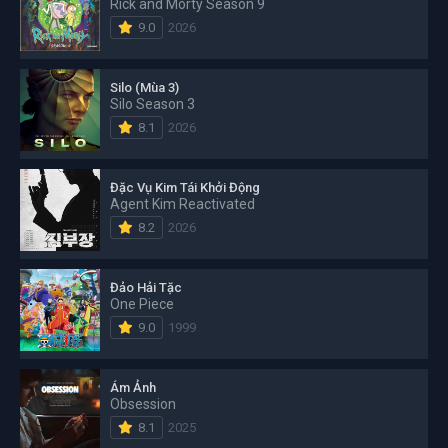
Rick and Morty Season 9
9.0
2026
Silo (Mùa 3)
Silo Season 3
8.1
2026
Đặc Vụ Kim Tái Khởi Động
Agent Kim Reactivated
8.2
2026
Đảo Hải Tặc
One Piece
9.0
1999
Ám Ảnh
Obsession
8.1
2025