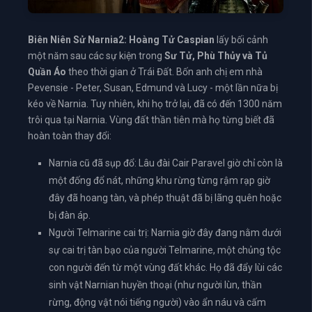
Biên Niên Sử Narnia2: Hoàng Tử Caspian
lấy bối cảnh
một năm sau các sự kiện trong
Sư Tử, Phù Thủy và Tủ
Quần Áo
theo thời gian ở Trái Đất. Bốn anh chị em nhà
Pevensie - Peter, Susan, Edmund và Lucy - một lần nữa bị
kéo về Narnia. Tuy nhiên, khi họ trở lại, đã có đến 1300 năm
trôi qua tại Narnia. Vùng đất thần tiên mà họ từng biết đã
hoàn toàn thay đổi:
Narnia cũ đã sụp đổ: Lâu đài Cair Paravel giờ chỉ còn là
một đống đổ nát, những khu rừng từng rậm rạp giờ
đây đã hoang tàn, và phép thuật đã bị lãng quên hoặc
bị đàn áp.
Người Telmarine cai trị: Narnia giờ đây đang nằm dưới
sự cai trị tàn bạo của người Telmarine, một chủng tộc
con người đến từ một vùng đất khác. Họ đã đẩy lùi các
sinh vật Narnian huyền thoại (như người lùn, thần
rừng, động vật nói tiếng người) vào ẩn náu và cấm