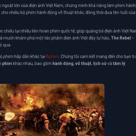
c ngoặt lớn của điện ảnh Việt Nam, chứng minh khả năng làm phim hành
 cho nhiều bộ phim hành động võ thuật khác, đồng thời đưa tên tuổi của
c chiếu tại nhiều liên hoan phim quốc tế, giúp quảng bá điện ảnh Việt N
à muốn khám phá một tác phẩm điện ảnh Việt đầy tự hào,
The Rebel -
ỏ qua.
bộ phim hấp dẫn khác tại
Aphim
. Chúng tôi cam kết mang đến cho bạn tr
ại
phim
khác nhau, bao gồm
hành động
,
võ thuật
,
lịch sử
và
tâm lý
.