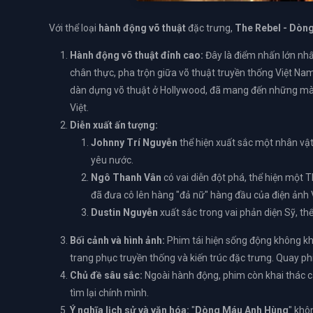
Với thể loại
hành động võ thuật
đặc trưng,
The Rebel - Dòn
Hành động võ thuật đỉnh cao:
Đây là điểm nhấn lớn nh
chân thực, pha trộn giữa võ thuật truyền thống Việt Nam
dàn dựng võ thuật ở Hollywood, đã mang đến những m
Việt.
Diễn xuất ấn tượng:
Johnny Trí Nguyễn
thể hiện xuất sắc một nhân vật 
yêu nước.
Ngô Thanh Vân
có vai diễn đột phá, thể hiện một
đã đưa cô lên hàng "đả nữ" hàng đầu của điện ảnh V
Dustin Nguyễn
xuất sắc trong vai phản diện Sỹ, th
Bối cảnh và hình ảnh:
Phim tái hiện sống động không kh
trang phục truyền thống và kiến trúc đặc trưng. Quay 
Chủ đề sâu sắc:
Ngoài hành động, phim còn khai thác các
tìm lại chính mình.
Ý nghĩa lịch sử và văn hóa:
"
Dòng Máu Anh Hùng
" khô