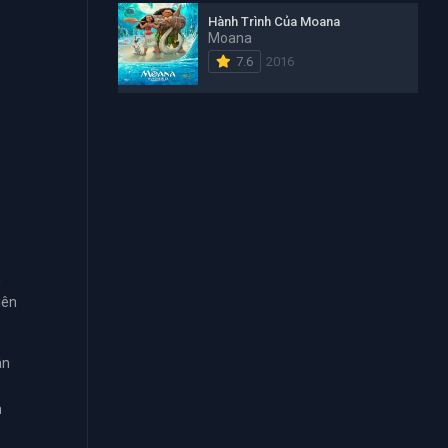
Hành Trình Của Moana
Moana
7.6
2016
n
iên
ân
m