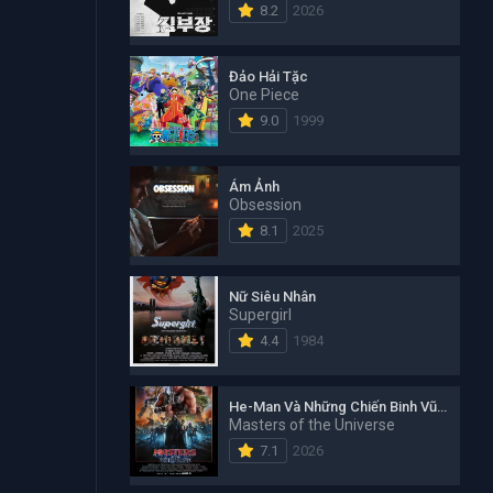
8.2
2026
Đảo Hải Tặc
One Piece
9.0
1999
Ám Ảnh
Obsession
8.1
2025
Nữ Siêu Nhân
Supergirl
4.4
1984
He-Man Và Những Chiến Binh Vũ Trụ
Masters of the Universe
7.1
2026