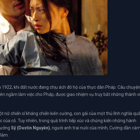
 1922, khi đất nước đang chịu ách đô hộ của thực dân Pháp. Câu chuyệ
viên ngầm làm việc cho Pháp, được giao nhiệm vụ truy bắt những thành v
ột nữ chiến sĩ kháng chiến kiên cường, con gái của một thủ lĩnh nghĩa qu
hức của cô. Tuy nhiên, trong quá trình tiếp xúc và chứng kiến những hành
trưởng
Sỹ (Dustin Nguyễn)
, người anh trai nuôi của mình, Cường dần cả
 làm.