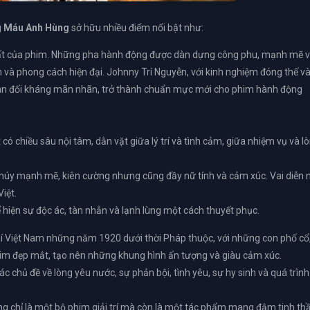
g Máu Anh Hùng
sở hữu nhiều điểm nổi bật như:
ất của phim. Những pha hành động được dàn dựng công phu, mạnh mẽ 
 và phong cách hiện đại. Johnny Trí Nguyễn, với kinh nghiệm đóng thế v
àn đối kháng mãn nhãn, trở thành chuẩn mực mới cho phim hành động
có chiều sâu nội tâm, dằn vặt giữa lý trí và tình cảm, giữa nhiệm vụ và l
 Thúy mạnh mẽ, kiên cường nhưng cũng đầy nữ tính và cảm xúc. Vai diễn 
iệt.
ể hiện sự độc ác, tàn nhẫn và lạnh lùng một cách thuyết phục.
í Việt Nam những năm 1920 dưới thời Pháp thuộc, với những con phố cổ
phim đẹp mắt, tạo nên những khung hình ấn tượng và giàu cảm xúc.
 chủ đề về lòng yêu nước, sự phản bội, tình yêu, sự hy sinh và quá trình
ng chỉ là một bộ phim giải trí mà còn là một tác phẩm mang đậm tinh th