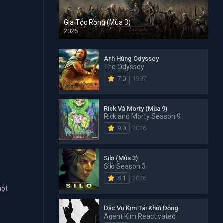
Gia Tộc Rồng (Mùa 3)
2026
Anh Hùng Odyssey
The Odyssey
7.0
1997
Rick Và Morty (Mùa 9)
Rick and Morty Season 9
9.0
2026
Silo (Mùa 3)
Silo Season 3
8.1
2026
một
Đặc Vụ Kim Tái Khởi Động
Agent Kim Reactivated