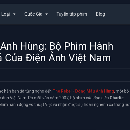
 Loại
Quốc Gia
Tuyển tập phim
Blog
 Anh Hùng: Bộ Phim Hành
á Của Điện Ảnh Việt Nam
hắc hẳn bạn đã từng nghe đến
The Rebel
-
Dòng Máu Anh Hùng
, một bộ
ện ảnh Việt Nam. Ra mắt vào năm 2007, bộ phim của đạo diễn
Charlie
him hành động võ thuật Việt và nhận được sự hoan nghênh cả trong n