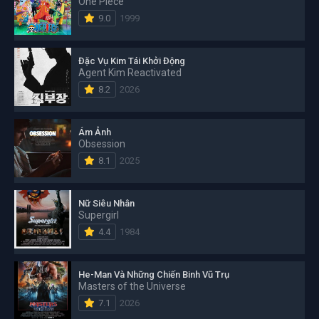
One Piece
9.0
1999
Đặc Vụ Kim Tái Khởi Động
Agent Kim Reactivated
8.2
2026
Ám Ảnh
Obsession
8.1
2025
Nữ Siêu Nhân
Supergirl
4.4
1984
He-Man Và Những Chiến Binh Vũ Trụ
Masters of the Universe
7.1
2026