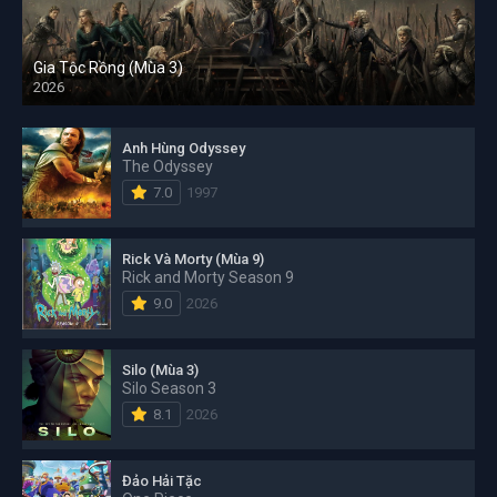
Gia Tộc Rồng (Mùa 3)
2026
Anh Hùng Odyssey
The Odyssey
7.0
1997
Rick Và Morty (Mùa 9)
Rick and Morty Season 9
9.0
2026
Silo (Mùa 3)
Silo Season 3
8.1
2026
Đảo Hải Tặc