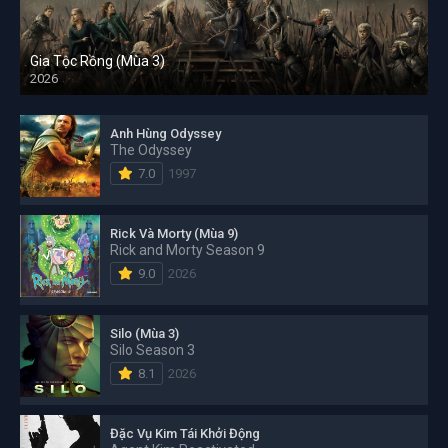
Gia Tộc Rồng (Mùa 3)
2026
Anh Hùng Odyssey
The Odyssey
7.0
1997
Rick Và Morty (Mùa 9)
Rick and Morty Season 9
9.0
2026
Silo (Mùa 3)
Silo Season 3
8.1
2026
Đặc Vụ Kim Tái Khởi Động