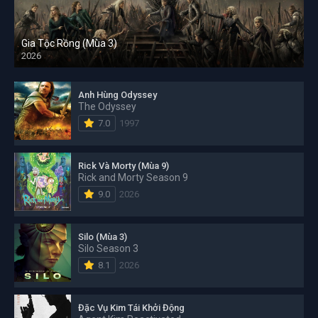
Gia Tộc Rồng (Mùa 3)
2026
Anh Hùng Odyssey
The Odyssey
7.0
1997
Rick Và Morty (Mùa 9)
Rick and Morty Season 9
9.0
2026
Silo (Mùa 3)
Silo Season 3
8.1
2026
Đặc Vụ Kim Tái Khởi Động