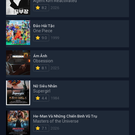
Agent Kim Reactivated
8.2
2026
Đảo Hải Tặc
One Piece
9.0
1999
Ám Ảnh
Obsession
8.1
2025
Nữ Siêu Nhân
Supergirl
4.4
1984
He-Man Và Những Chiến Binh Vũ Trụ
Masters of the Universe
7.1
2026