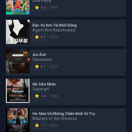
One Piece
9.0
1999
Đặc Vụ Kim Tái Khởi Động
Agent Kim Reactivated
8.2
2026
Ám Ảnh
Obsession
8.1
2025
Nữ Siêu Nhân
Supergirl
4.4
1984
He-Man Và Những Chiến Binh Vũ Trụ
Masters of the Universe
7.1
2026