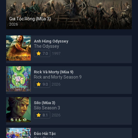
Gia Tộc Rồng (Mùa 3)
2026
Anh Hùng Odyssey
The Odyssey
7.0
1997
Rick Và Morty (Mùa 9)
Rick and Morty Season 9
9.0
2026
Silo (Mùa 3)
Silo Season 3
8.1
2026
Đảo Hải Tặc