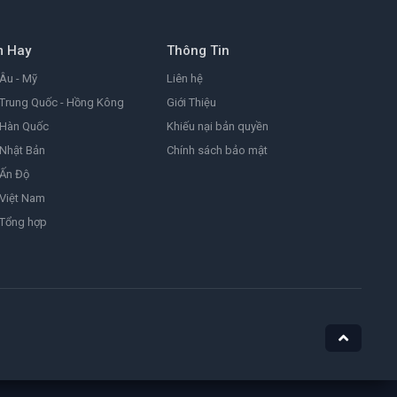
8.2
2026
m Hay
Thông Tin
Đảo Hải Tặc
One Piece
Âu - Mỹ
Liên hệ
9.0
1999
Trung Quốc - Hồng Kông
Giới Thiệu
 Hàn Quốc
Khiếu nại bản quyền
Nhật Bản
Chính sách bảo mật
Ám Ảnh
Obsession
 Ấn Độ
8.1
2025
Việt Nam
 Tổng hợp
Nữ Siêu Nhân
Supergirl
4.4
1984
He-Man Và Những Chiến Binh Vũ Trụ
Masters of the Universe
7.1
2026