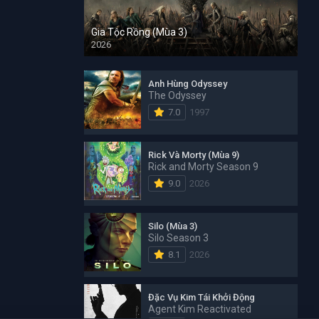
Gia Tộc Rồng (Mùa 3)
2026
Anh Hùng Odyssey
The Odyssey
7.0
1997
Rick Và Morty (Mùa 9)
Rick and Morty Season 9
9.0
2026
Silo (Mùa 3)
Silo Season 3
8.1
2026
Đặc Vụ Kim Tái Khởi Động
Agent Kim Reactivated