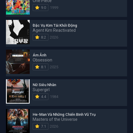
One Piece
9.0
1999
Đặc Vụ Kim Tái Khởi Động
Agent Kim Reactivated
8.2
2026
Ám Ảnh
Obsession
8.1
2025
Nữ Siêu Nhân
Supergirl
4.4
1984
He-Man Và Những Chiến Binh Vũ Trụ
Masters of the Universe
7.1
2026