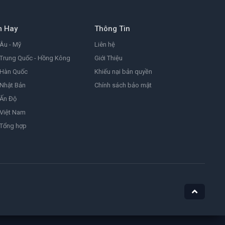
9.0
1999
m Hay
Thông Tin
Đặc Vụ Kim Tái Khởi Động
Agent Kim Reactivated
Âu - Mỹ
Liên hệ
8.2
2026
Trung Quốc - Hồng Kông
Giới Thiệu
 Hàn Quốc
Khiếu nại bản quyền
Nhật Bản
Chính sách bảo mật
Ám Ảnh
Obsession
 Ấn Độ
8.1
2025
Việt Nam
 Tổng hợp
Nữ Siêu Nhân
Supergirl
4.4
1984
He-Man Và Những Chiến Binh Vũ Trụ
Masters of the Universe
7.1
2026