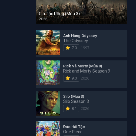
Gia Tộc Rồng (Mùa 3)
2026
Anh Hùng Odyssey
The Odyssey
7.0
1997
Rick Và Morty (Mùa 9)
Rick and Morty Season 9
9.0
2026
Silo (Mùa 3)
Silo Season 3
8.1
2026
Đảo Hải Tặc
One Piece