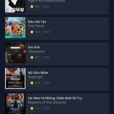
Agent Kim Reactivated
8.2
2026
Đảo Hải Tặc
One Piece
9.0
1999
Ám Ảnh
Obsession
8.1
2025
Nữ Siêu Nhân
Supergirl
4.4
1984
He-Man Và Những Chiến Binh Vũ Trụ
Masters of the Universe
7.1
2026