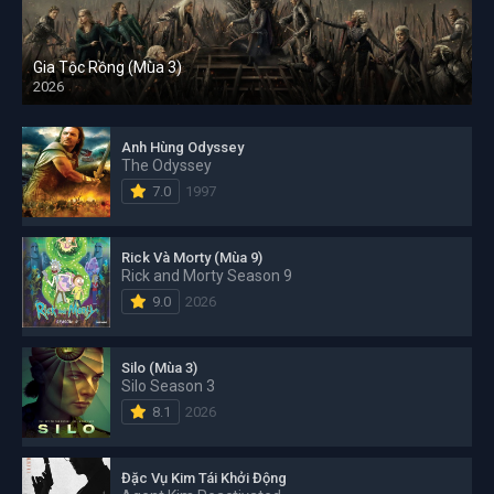
Gia Tộc Rồng (Mùa 3)
2026
Anh Hùng Odyssey
The Odyssey
7.0
1997
Rick Và Morty (Mùa 9)
Rick and Morty Season 9
9.0
2026
Silo (Mùa 3)
Silo Season 3
8.1
2026
Đặc Vụ Kim Tái Khởi Động