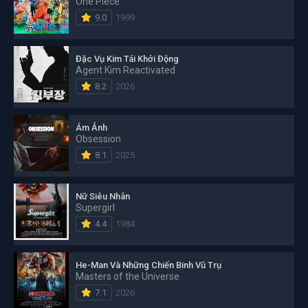
One Piece
9.0
1999
Đặc Vụ Kim Tái Khởi Động
Agent Kim Reactivated
8.2
2026
Ám Ảnh
Obsession
8.1
2025
Nữ Siêu Nhân
Supergirl
4.4
1984
He-Man Và Những Chiến Binh Vũ Trụ
Masters of the Universe
7.1
2026