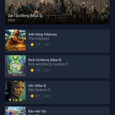
Gia Tộc Rồng (Mùa 3)
2026
Anh Hùng Odyssey
The Odyssey
7.0
1997
Rick Và Morty (Mùa 9)
Rick and Morty Season 9
9.0
2026
Silo (Mùa 3)
Silo Season 3
8.1
2026
Đảo Hải Tặc