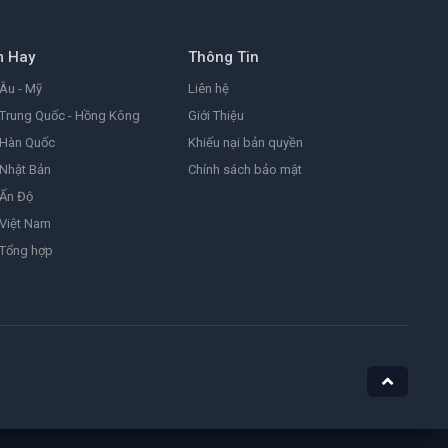
9.0
1999
m Hay
Thông Tin
Đặc Vụ Kim Tái Khởi Động
Agent Kim Reactivated
Âu - Mỹ
Liên hệ
8.2
2026
Trung Quốc - Hồng Kông
Giới Thiệu
 Hàn Quốc
Khiếu nại bản quyền
Nhật Bản
Chính sách bảo mật
Ám Ảnh
Obsession
 Ấn Độ
8.1
2025
Việt Nam
 Tổng hợp
Nữ Siêu Nhân
Supergirl
4.4
1984
He-Man Và Những Chiến Binh Vũ Trụ
Masters of the Universe
7.1
2026