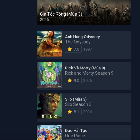
Gia Tộc Rồng (Mùa 3)
2026
Anh Hùng Odyssey
The Odyssey
7.0
1997
Rick Và Morty (Mùa 9)
Rick and Morty Season 9
9.0
2026
Silo (Mùa 3)
Silo Season 3
8.1
2026
Đảo Hải Tặc
One Piece