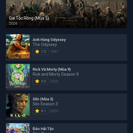
Gia Tộc Rồng (Mùa 3)
2026
Anh Hùng Odyssey
The Odyssey
7.0
1997
Rick Và Morty (Mùa 9)
Rick and Morty Season 9
9.0
2026
Silo (Mùa 3)
Silo Season 3
8.1
2026
Đảo Hải Tặc