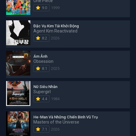
One Piece
9.0
1999
Đặc Vụ Kim Tái Khởi Động
Agent Kim Reactivated
8.2
2026
Ám Ảnh
Obsession
8.1
2025
Nữ Siêu Nhân
Supergirl
4.4
1984
He-Man Và Những Chiến Binh Vũ Trụ
Masters of the Universe
7.1
2026