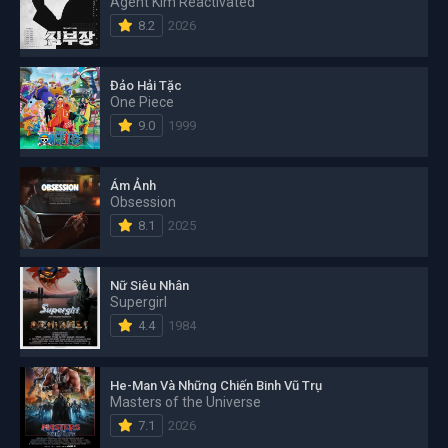
Agent Kim Reactivated
8.2
2026
Đảo Hải Tặc
One Piece
9.0
1999
Ám Ảnh
Obsession
8.1
2025
Nữ Siêu Nhân
Supergirl
4.4
1984
He-Man Và Những Chiến Binh Vũ Trụ
Masters of the Universe
7.1
2026