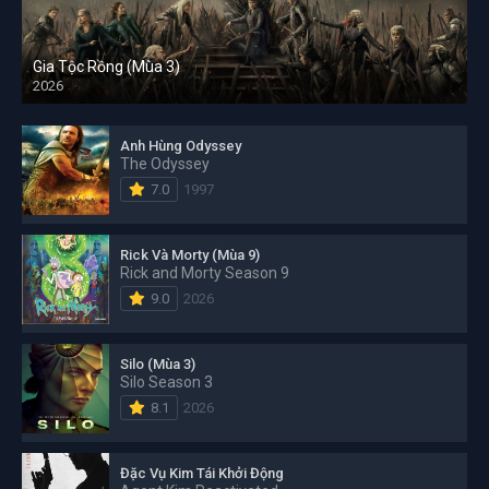
Gia Tộc Rồng (Mùa 3)
2026
Anh Hùng Odyssey
The Odyssey
7.0
1997
Rick Và Morty (Mùa 9)
Rick and Morty Season 9
9.0
2026
Silo (Mùa 3)
Silo Season 3
8.1
2026
Đặc Vụ Kim Tái Khởi Động