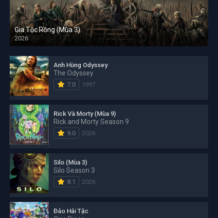
Gia Tộc Rồng (Mùa 3)
2026
Anh Hùng Odyssey
The Odyssey
7.0
1997
Rick Và Morty (Mùa 9)
Rick and Morty Season 9
9.0
2026
Silo (Mùa 3)
Silo Season 3
8.1
2026
Đảo Hải Tặc