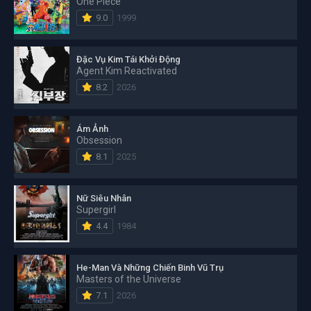
One Piece
9.0
1999
Đặc Vụ Kim Tái Khởi Động
Agent Kim Reactivated
8.2
2026
Ám Ảnh
Obsession
8.1
2025
Nữ Siêu Nhân
Supergirl
4.4
1984
He-Man Và Những Chiến Binh Vũ Trụ
Masters of the Universe
7.1
2026