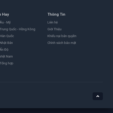
9.0
1999
m Hay
Thông Tin
Đặc Vụ Kim Tái Khởi Động
Agent Kim Reactivated
Âu - Mỹ
Liên hệ
8.2
2026
Trung Quốc - Hồng Kông
Giới Thiệu
 Hàn Quốc
Khiếu nại bản quyền
Nhật Bản
Chính sách bảo mật
Ám Ảnh
Obsession
 Ấn Độ
8.1
2025
Việt Nam
 Tổng hợp
Nữ Siêu Nhân
Supergirl
4.4
1984
He-Man Và Những Chiến Binh Vũ Trụ
Masters of the Universe
7.1
2026