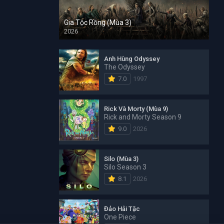
Gia Tộc Rồng (Mùa 3)
2026
Anh Hùng Odyssey
The Odyssey
7.0
1997
Rick Và Morty (Mùa 9)
Rick and Morty Season 9
9.0
2026
Silo (Mùa 3)
Silo Season 3
8.1
2026
Đảo Hải Tặc
One Piece