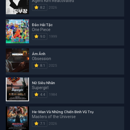
Agent Kim Reactivated
8.2
2026
Đảo Hải Tặc
One Piece
9.0
1999
Ám Ảnh
Obsession
8.1
2025
Nữ Siêu Nhân
Supergirl
4.4
1984
He-Man Và Những Chiến Binh Vũ Trụ
Masters of the Universe
7.1
2026