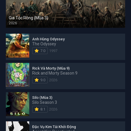
Gia Tộc Rồng (Mùa 3)
2026
Anh Hùng Odyssey
The Odyssey
7.0
1997
Rick Và Morty (Mùa 9)
Rick and Morty Season 9
9.0
2026
Silo (Mùa 3)
Silo Season 3
8.1
2026
Đặc Vụ Kim Tái Khởi Động