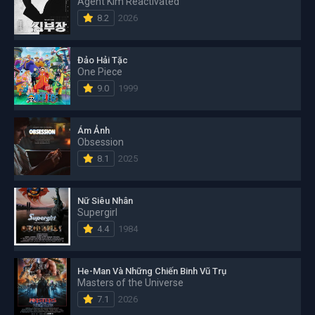
Agent Kim Reactivated
8.2
2026
Đảo Hải Tặc
One Piece
9.0
1999
Ám Ảnh
Obsession
8.1
2025
Nữ Siêu Nhân
Supergirl
4.4
1984
He-Man Và Những Chiến Binh Vũ Trụ
Masters of the Universe
7.1
2026