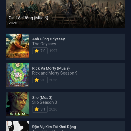
Gia Tộc Rồng (Mùa 3)
2026
Anh Hùng Odyssey
The Odyssey
7.0
1997
Rick Và Morty (Mùa 9)
Rick and Morty Season 9
9.0
2026
Silo (Mùa 3)
Silo Season 3
8.1
2026
Đặc Vụ Kim Tái Khởi Động