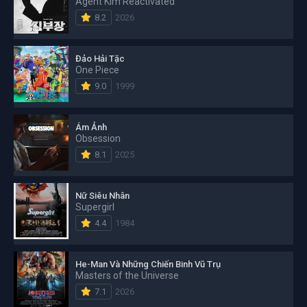
Agent Kim Reactivated
8.2
2026
Đảo Hải Tặc
One Piece
9.0
1999
Ám Ảnh
Obsession
8.1
2025
Nữ Siêu Nhân
Supergirl
4.4
1984
He-Man Và Những Chiến Binh Vũ Trụ
Masters of the Universe
7.1
2026