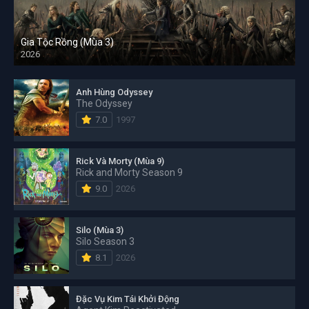
Gia Tộc Rồng (Mùa 3)
2026
Anh Hùng Odyssey
The Odyssey
7.0
1997
Rick Và Morty (Mùa 9)
Rick and Morty Season 9
9.0
2026
Silo (Mùa 3)
Silo Season 3
8.1
2026
Đặc Vụ Kim Tái Khởi Động