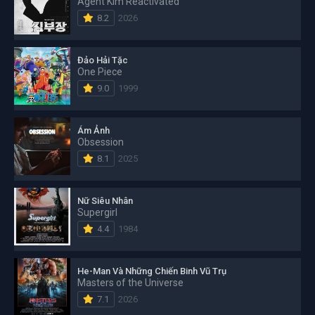
Agent Kim Reactivated
8.2
2026
Đảo Hải Tặc
One Piece
9.0
1999
Ám Ảnh
Obsession
8.1
2025
Nữ Siêu Nhân
Supergirl
4.4
1984
He-Man Và Những Chiến Binh Vũ Trụ
Masters of the Universe
7.1
2026