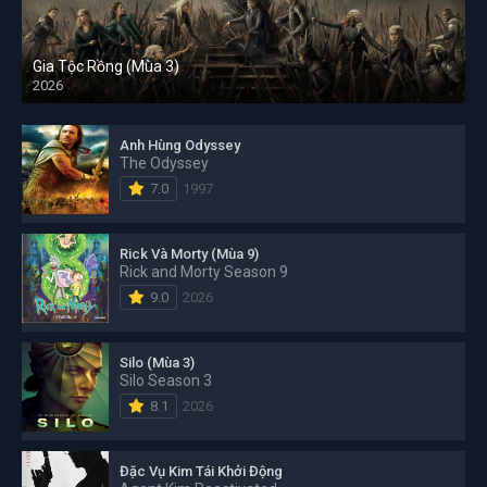
Gia Tộc Rồng (Mùa 3)
2026
Anh Hùng Odyssey
The Odyssey
7.0
1997
Rick Và Morty (Mùa 9)
Rick and Morty Season 9
9.0
2026
Silo (Mùa 3)
Silo Season 3
8.1
2026
Đặc Vụ Kim Tái Khởi Động