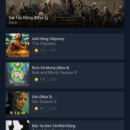
Gia Tộc Rồng (Mùa 3)
2026
Anh Hùng Odyssey
The Odyssey
7.0
1997
Rick Và Morty (Mùa 9)
Rick and Morty Season 9
9.0
2026
Silo (Mùa 3)
Silo Season 3
8.1
2026
Đặc Vụ Kim Tái Khởi Động