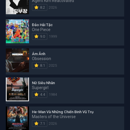
Agent Kim Reactivated
8.2
2026
Đảo Hải Tặc
One Piece
9.0
1999
Ám Ảnh
Obsession
8.1
2025
Nữ Siêu Nhân
Supergirl
4.4
1984
He-Man Và Những Chiến Binh Vũ Trụ
Masters of the Universe
7.1
2026