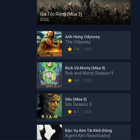
Gia Tộc Rồng (Mùa 3)
2026
Anh Hùng Odyssey
The Odyssey
7.0
1997
Rick Và Morty (Mùa 9)
Rick and Morty Season 9
9.0
2026
Silo (Mùa 3)
Silo Season 3
8.1
2026
Đặc Vụ Kim Tái Khởi Động
Agent Kim Reactivated