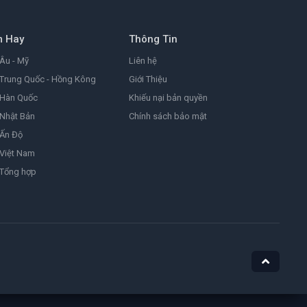
8.2
2026
m Hay
Thông Tin
Đảo Hải Tặc
One Piece
Âu - Mỹ
Liên hệ
9.0
1999
Trung Quốc - Hồng Kông
Giới Thiệu
 Hàn Quốc
Khiếu nại bản quyền
Nhật Bản
Chính sách bảo mật
Ám Ảnh
Obsession
 Ấn Độ
8.1
2025
Việt Nam
 Tổng hợp
Nữ Siêu Nhân
Supergirl
4.4
1984
He-Man Và Những Chiến Binh Vũ Trụ
Masters of the Universe
7.1
2026