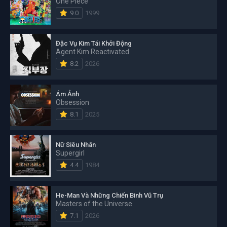
One Piece
9.0
1999
Đặc Vụ Kim Tái Khởi Động
Agent Kim Reactivated
8.2
2026
Ám Ảnh
Obsession
8.1
2025
Nữ Siêu Nhân
Supergirl
4.4
1984
He-Man Và Những Chiến Binh Vũ Trụ
Masters of the Universe
7.1
2026