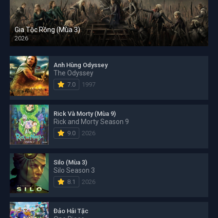
Gia Tộc Rồng (Mùa 3)
2026
Anh Hùng Odyssey
The Odyssey
7.0
1997
Rick Và Morty (Mùa 9)
Rick and Morty Season 9
9.0
2026
Silo (Mùa 3)
Silo Season 3
8.1
2026
Đảo Hải Tặc