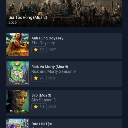
Gia Tộc Rồng (Mùa 3)
2026
Anh Hùng Odyssey
The Odyssey
7.0
1997
Rick Và Morty (Mùa 9)
Rick and Morty Season 9
9.0
2026
Silo (Mùa 3)
Silo Season 3
8.1
2026
Đảo Hải Tặc