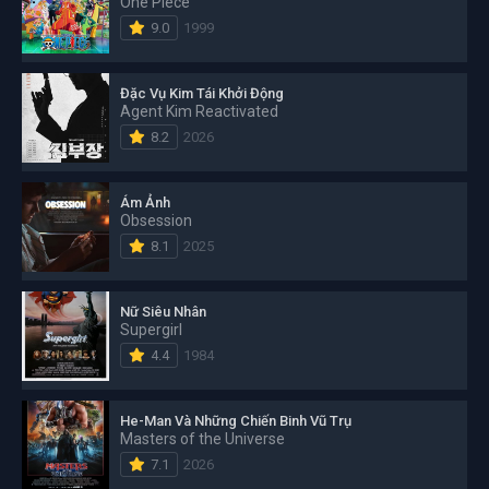
One Piece
9.0
1999
Đặc Vụ Kim Tái Khởi Động
Agent Kim Reactivated
8.2
2026
Ám Ảnh
Obsession
8.1
2025
Nữ Siêu Nhân
Supergirl
4.4
1984
He-Man Và Những Chiến Binh Vũ Trụ
Masters of the Universe
7.1
2026