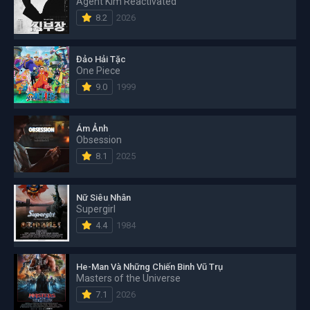
Agent Kim Reactivated
8.2
2026
Đảo Hải Tặc
One Piece
9.0
1999
Ám Ảnh
Obsession
8.1
2025
Nữ Siêu Nhân
Supergirl
4.4
1984
He-Man Và Những Chiến Binh Vũ Trụ
Masters of the Universe
7.1
2026