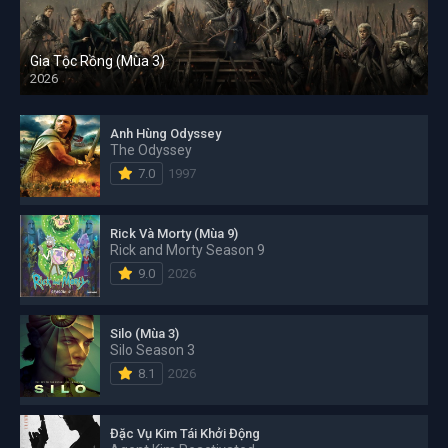
Gia Tộc Rồng (Mùa 3)
2026
Anh Hùng Odyssey
The Odyssey
7.0
1997
Rick Và Morty (Mùa 9)
Rick and Morty Season 9
9.0
2026
Silo (Mùa 3)
Silo Season 3
8.1
2026
Đặc Vụ Kim Tái Khởi Động