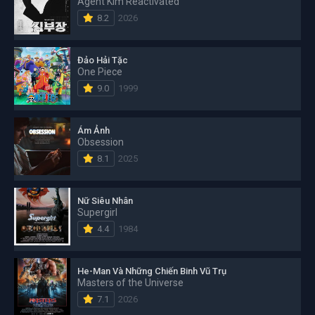
Agent Kim Reactivated
8.2
2026
Đảo Hải Tặc
One Piece
9.0
1999
Ám Ảnh
Obsession
8.1
2025
Nữ Siêu Nhân
Supergirl
4.4
1984
He-Man Và Những Chiến Binh Vũ Trụ
Masters of the Universe
7.1
2026