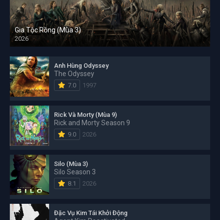
Gia Tộc Rồng (Mùa 3)
2026
Anh Hùng Odyssey
The Odyssey
7.0
1997
Rick Và Morty (Mùa 9)
Rick and Morty Season 9
9.0
2026
Silo (Mùa 3)
Silo Season 3
8.1
2026
Đặc Vụ Kim Tái Khởi Động