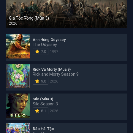
Gia Tộc Rồng (Mùa 3)
2026
Anh Hùng Odyssey
The Odyssey
7.0
1997
Rick Và Morty (Mùa 9)
Rick and Morty Season 9
9.0
2026
Silo (Mùa 3)
Silo Season 3
8.1
2026
Đảo Hải Tặc