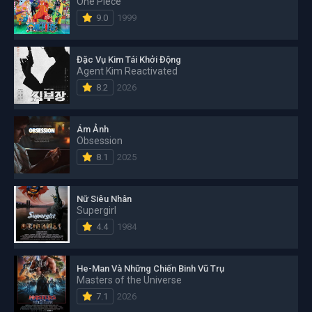
One Piece
9.0
1999
Đặc Vụ Kim Tái Khởi Động
Agent Kim Reactivated
8.2
2026
Ám Ảnh
Obsession
8.1
2025
Nữ Siêu Nhân
Supergirl
4.4
1984
He-Man Và Những Chiến Binh Vũ Trụ
Masters of the Universe
7.1
2026