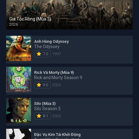
Gia Tộc Rồng (Mùa 3)
2026
Anh Hùng Odyssey
The Odyssey
7.0
1997
Rick Và Morty (Mùa 9)
Rick and Morty Season 9
9.0
2026
Silo (Mùa 3)
Silo Season 3
8.1
2026
Đặc Vụ Kim Tái Khởi Động