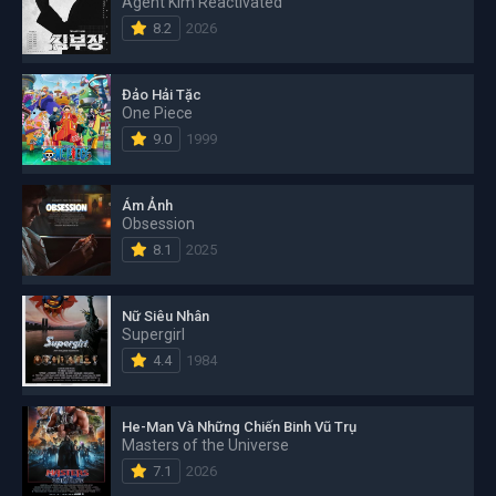
Agent Kim Reactivated
8.2
2026
Đảo Hải Tặc
One Piece
9.0
1999
Ám Ảnh
Obsession
8.1
2025
Nữ Siêu Nhân
Supergirl
4.4
1984
He-Man Và Những Chiến Binh Vũ Trụ
Masters of the Universe
7.1
2026