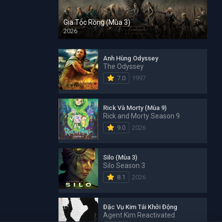
Gia Tộc Rồng (Mùa 3)
2026
Anh Hùng Odyssey
The Odyssey
7.0
1997
Rick Và Morty (Mùa 9)
Rick and Morty Season 9
9.0
2026
Silo (Mùa 3)
Silo Season 3
8.1
2026
Đặc Vụ Kim Tái Khởi Động
Agent Kim Reactivated