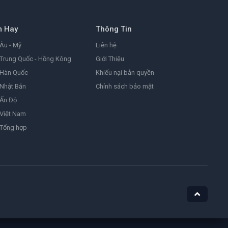
8.2
2026
m Hay
Thông Tin
Đảo Hải Tặc
One Piece
Âu - Mỹ
Liên hệ
9.0
1999
Trung Quốc - Hồng Kông
Giới Thiệu
 Hàn Quốc
Khiếu nại bản quyền
Nhật Bản
Chính sách bảo mật
Ám Ảnh
Obsession
 Ấn Độ
8.1
2025
Việt Nam
 Tổng hợp
Nữ Siêu Nhân
Supergirl
4.4
1984
He-Man Và Những Chiến Binh Vũ Trụ
Masters of the Universe
7.1
2026