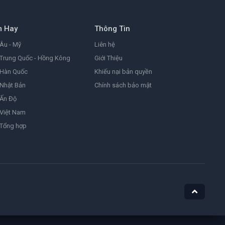
8.2
2026
m Hay
Thông Tin
Đảo Hải Tặc
One Piece
Âu - Mỹ
Liên hệ
9.0
1999
Trung Quốc - Hồng Kông
Giới Thiệu
 Hàn Quốc
Khiếu nại bản quyền
Nhật Bản
Chính sách bảo mật
Ám Ảnh
Obsession
 Ấn Độ
8.1
2025
Việt Nam
 Tổng hợp
Nữ Siêu Nhân
Supergirl
4.4
1984
He-Man Và Những Chiến Binh Vũ Trụ
Masters of the Universe
7.1
2026