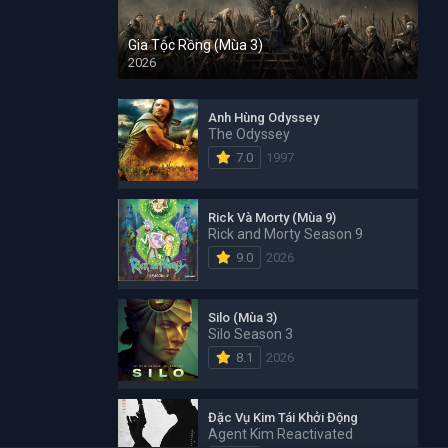
Gia Tộc Rồng (Mùa 3)
2026
Anh Hùng Odyssey
The Odyssey
7.0
1997
Rick Và Morty (Mùa 9)
Rick and Morty Season 9
9.0
2026
Silo (Mùa 3)
Silo Season 3
8.1
2026
Đặc Vụ Kim Tái Khởi Động
Agent Kim Reactivated