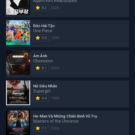
Agent Kim Reactivated
8.2
2026
Đảo Hải Tặc
One Piece
9.0
1999
Ám Ảnh
Obsession
8.1
2025
Nữ Siêu Nhân
Supergirl
4.4
1984
He-Man Và Những Chiến Binh Vũ Trụ
Masters of the Universe
7.1
2026