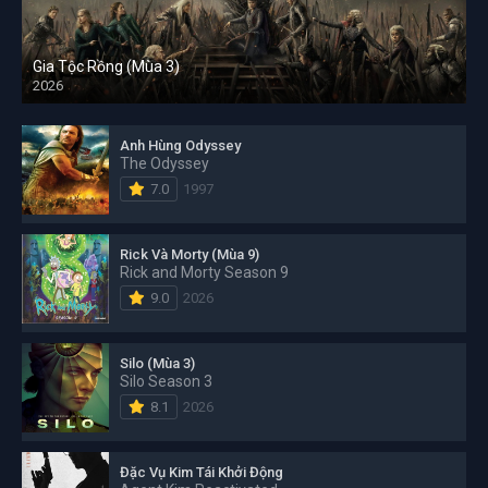
Gia Tộc Rồng (Mùa 3)
2026
Anh Hùng Odyssey
The Odyssey
7.0
1997
Rick Và Morty (Mùa 9)
Rick and Morty Season 9
9.0
2026
Silo (Mùa 3)
Silo Season 3
8.1
2026
Đặc Vụ Kim Tái Khởi Động