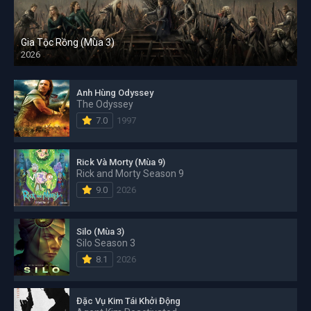
Gia Tộc Rồng (Mùa 3)
2026
Anh Hùng Odyssey
The Odyssey
7.0
1997
Rick Và Morty (Mùa 9)
Rick and Morty Season 9
9.0
2026
Silo (Mùa 3)
Silo Season 3
8.1
2026
Đặc Vụ Kim Tái Khởi Động