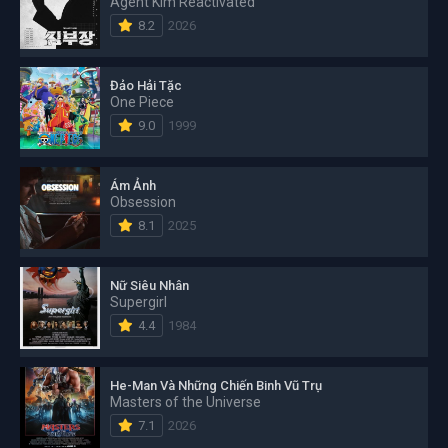
Agent Kim Reactivated
8.2
2026
Đảo Hải Tặc
One Piece
9.0
1999
Ám Ảnh
Obsession
8.1
2025
Nữ Siêu Nhân
Supergirl
4.4
1984
He-Man Và Những Chiến Binh Vũ Trụ
Masters of the Universe
7.1
2026