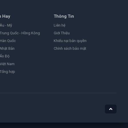
8.2
2026
m Hay
Thông Tin
Đảo Hải Tặc
One Piece
Âu - Mỹ
Liên hệ
9.0
1999
Trung Quốc - Hồng Kông
Giới Thiệu
 Hàn Quốc
Khiếu nại bản quyền
Nhật Bản
Chính sách bảo mật
Ám Ảnh
Obsession
 Ấn Độ
8.1
2025
Việt Nam
 Tổng hợp
Nữ Siêu Nhân
Supergirl
4.4
1984
He-Man Và Những Chiến Binh Vũ Trụ
Masters of the Universe
7.1
2026