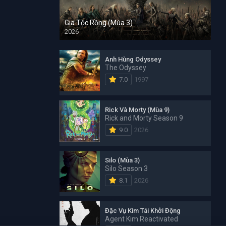
Gia Tộc Rồng (Mùa 3)
2026
Anh Hùng Odyssey
The Odyssey
7.0
1997
Rick Và Morty (Mùa 9)
Rick and Morty Season 9
9.0
2026
Silo (Mùa 3)
Silo Season 3
8.1
2026
Đặc Vụ Kim Tái Khởi Động
Agent Kim Reactivated