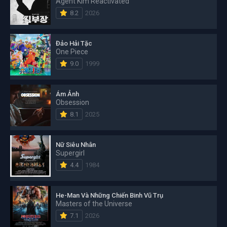
Agent Kim Reactivated
8.2
2026
Đảo Hải Tặc
One Piece
9.0
1999
Ám Ảnh
Obsession
8.1
2025
Nữ Siêu Nhân
Supergirl
4.4
1984
He-Man Và Những Chiến Binh Vũ Trụ
Masters of the Universe
7.1
2026