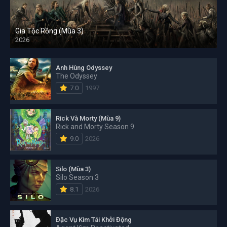
Gia Tộc Rồng (Mùa 3)
2026
Anh Hùng Odyssey
The Odyssey
7.0
1997
Rick Và Morty (Mùa 9)
Rick and Morty Season 9
9.0
2026
Silo (Mùa 3)
Silo Season 3
8.1
2026
Đặc Vụ Kim Tái Khởi Động