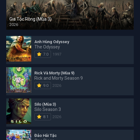
Gia Tộc Rồng (Mùa 3)
2026
Anh Hùng Odyssey
The Odyssey
7.0
1997
Rick Và Morty (Mùa 9)
Rick and Morty Season 9
9.0
2026
Silo (Mùa 3)
Silo Season 3
8.1
2026
Đảo Hải Tặc