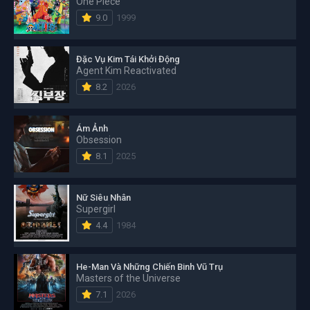
One Piece
9.0
1999
Đặc Vụ Kim Tái Khởi Động
Agent Kim Reactivated
8.2
2026
Ám Ảnh
Obsession
8.1
2025
Nữ Siêu Nhân
Supergirl
4.4
1984
He-Man Và Những Chiến Binh Vũ Trụ
Masters of the Universe
7.1
2026