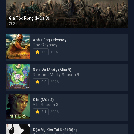
Gia Tộc Rồng (Mùa 3)
2026
Anh Hùng Odyssey
The Odyssey
7.0
1997
Rick Và Morty (Mùa 9)
Rick and Morty Season 9
9.0
2026
Silo (Mùa 3)
Silo Season 3
8.1
2026
Đặc Vụ Kim Tái Khởi Động