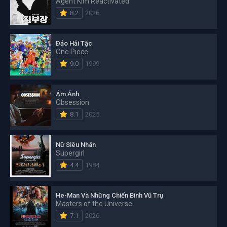
Agent Kim Reactivated
8.2
2026
Đảo Hải Tặc
One Piece
9.0
1999
Ám Ảnh
Obsession
8.1
2025
Nữ Siêu Nhân
Supergirl
4.4
1984
He-Man Và Những Chiến Binh Vũ Trụ
Masters of the Universe
7.1
2026