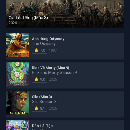
Gia Tộc Rồng (Mùa 3)
2026
Anh Hùng Odyssey
The Odyssey
7.0
1997
Rick Và Morty (Mùa 9)
Rick and Morty Season 9
9.0
2026
Silo (Mùa 3)
Silo Season 3
8.1
2026
Đảo Hải Tặc