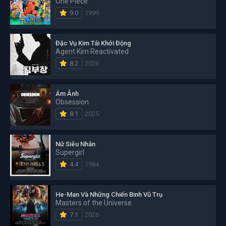
One Piece
9.0
1999
Đặc Vụ Kim Tái Khởi Động
Agent Kim Reactivated
8.2
2026
Ám Ảnh
Obsession
8.1
2025
Nữ Siêu Nhân
Supergirl
4.4
1984
He-Man Và Những Chiến Binh Vũ Trụ
Masters of the Universe
7.1
2026