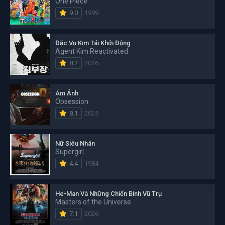
One Piece
9.0
1999
Đặc Vụ Kim Tái Khởi Động
Agent Kim Reactivated
8.2
2026
Ám Ảnh
Obsession
8.1
2025
Nữ Siêu Nhân
Supergirl
4.4
1984
He-Man Và Những Chiến Binh Vũ Trụ
Masters of the Universe
7.1
2026