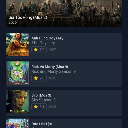
Gia Tộc Rồng (Mùa 3)
2026
Anh Hùng Odyssey
The Odyssey
7.0
1997
Rick Và Morty (Mùa 9)
Rick and Morty Season 9
9.0
2026
Silo (Mùa 3)
Silo Season 3
8.1
2026
Đảo Hải Tặc